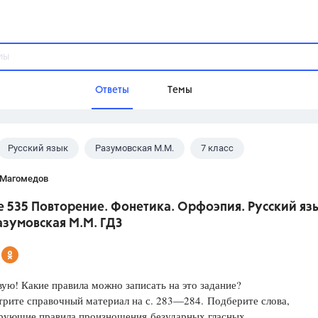
Ответы
Темы
Русский язык
Разумовская М.М.
7 класс
ы
Домашнее задание
Русский язык,
Химия,
Геометрия,
 Магомедов
Обществознание,
Физика
 535 Повторение. Фонетика. Орфоэпия. Русский яз
Школа
азумовская М.М. ГДЗ
9 класс,
8 класс,
11 класс,
10 клас
6 класс,
4 класс,
5 класс,
1 класс,
Учебники
ую! Какие правила можно записать на это задание?
трите справочный материал на с. 283—284. Подберите слова,
Разумовская М.М.,
Габриелян О.С
рующие правила произношения безударных гласных.
Рудзитис Г.Е.,
Цыбулько И.П.,
Атан