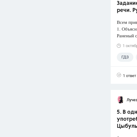
Задани
речи. Р
Всем прив
1. Объясн
Раненый 
1 октяб
ГДЗ
1 ответ
Луче
5. В о
употреб
Цыбульк