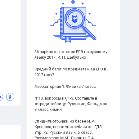
36 вариантов ответов ЕГЭ по русскому
языку 2017. И. П. Цыбулько
Средний балл по предметам за ЕГЭ в
2017 году?
Лабораторная 1. Физика 7 класс
№10. вопросы к §1-3. Составьте в
тетради таблицу. Рудзитис, Фельдман
8 класс химия
Спишите отрывки из басен И. А.
Крылова, верно употребляя не. ГДЗ,
Упр. 72, Русский язык, 6 класс,
Разумовская М.М., Леканта П.А.