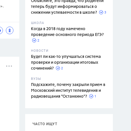
Объясните, это правда, что родители
».
теперь будут информироваться о
3
снижении успеваемости в школе?
ШКОЛА
спитание
Когда в 2018 году намечено
проведение основного периода ЕГЭ?
2
НОВОСТИ
Будет ли как-то улучшаться система
проверки и организации итоговых
2
сочинений?
ВУЗЫ
Подскажите, почему закрыли прием в
Московский институт телевидения и
1
радиовещания "Останкино"?
ЧАСТО ИЩУТ