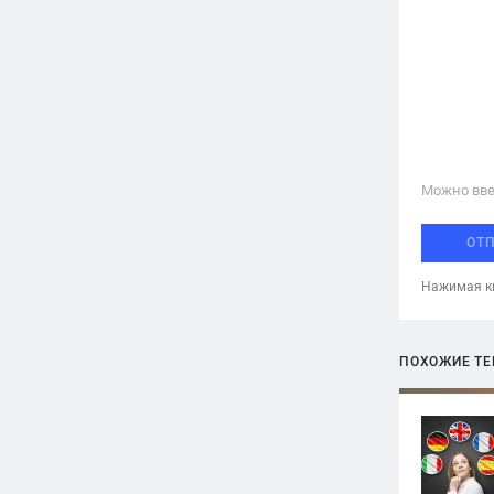
Можно вве
ОТ
Нажимая кн
ПОХОЖИЕ Т