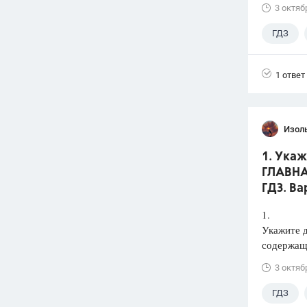
3 октяб
ГДЗ
1 ответ
Изол
1. Ука
ГЛАВНАЯ
ГДЗ. Ва
1.
Укажите 
содержаща
3 октяб
ГДЗ