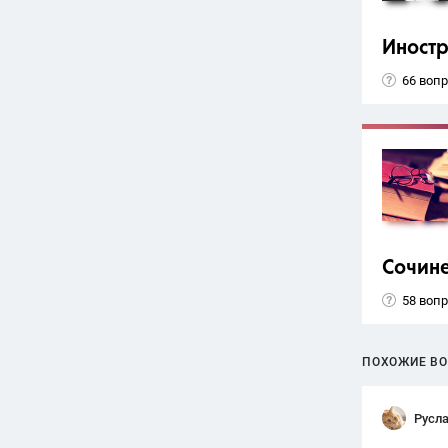
Иност
66 воп
Сочин
58 воп
ПОХОЖИЕ В
Русл