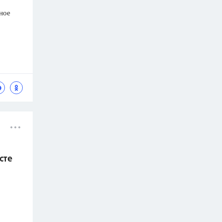
ное
сте