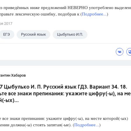
из приведённых ниже предложений НЕВЕРНО употреблено выделен
правьте лексическую ошибку, подобрав к (
Подробнее...
)
ря 2017
ЕГЭ
Русский язык
Цыбулько И.П.
антин Хабаров
7 Цыбулько И. П. Русский язык ГДЗ. Вариант 34. 18.
ьте все знаки препинания: укажите цифру(-ы), на ме
(-ых)...
е все знаки препинания: укажите цифру(-ы), на месте которой(-ых)
ении должна(-ы) стоять запятая(-ые). (
Подробнее...
)