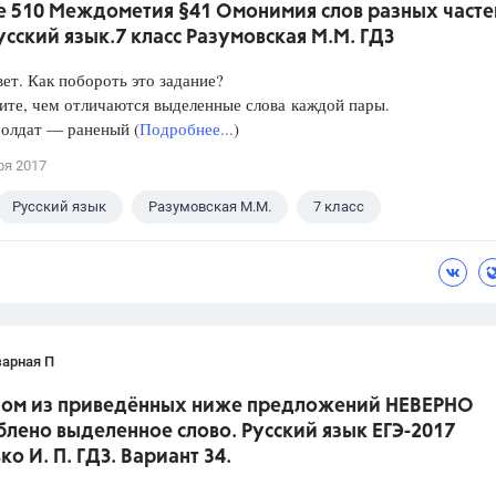
е 510 Междометия §41 Омонимия слов разных часте
усский язык.7 класс Разумовская М.М. ГДЗ
ет. Как побороть это задание?
ите, чем отличаются выделенные слова каждой пары.
солдат — раненый (
Подробнее...
)
ря 2017
Русский язык
Разумовская М.М.
7 класс
зарная П
дном из приведённых ниже предложений НЕВЕРНО
лено выделенное слово. Русский язык ЕГЭ-2017
о И. П. ГДЗ. Вариант 34.