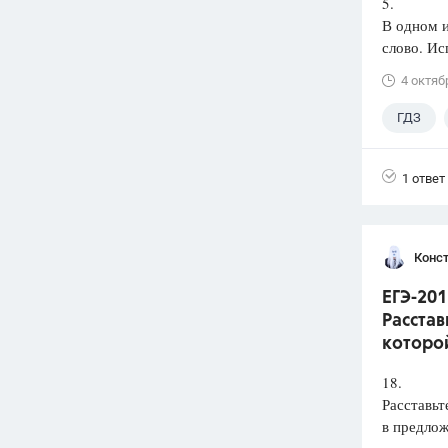
5.
В одном 
слово. Ис
4 октяб
ГДЗ
1 ответ
Конст
ЕГЭ-201
Расстав
которой
18.
Расставьт
в предлож