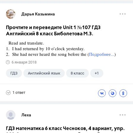
Дарья Казьмина
Прочтите и переведите Unit 1 №107 ГДЗ
Английский 8 класс Биболетова М.З.
Read and translate.
1. I had returned by 10 o’clock yesterday.
2. She had never heard the song before the (
Подробнее...
)
6 января 2018
ГДЗ
Английский язык
8 класс
+1
Биболетова М. З.
1 ответ
Леха
ГДЗ математика 6 класс Чесноков, 4 вариант, упр.