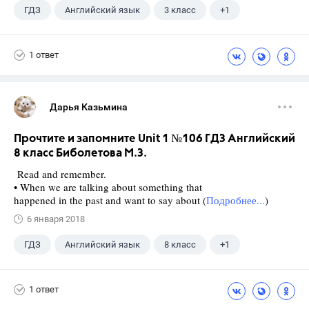
ГДЗ
Английский язык
3 класс
+1
Биболетова М. З.
1 ответ
Дарья Казьмина
Прочтите и запомните Unit 1 №106 ГДЗ Английский
8 класс Биболетова М.З.
Read and remember.
• When we are talking about something that
happened in the past and want to say about (
Подробнее...
)
6 января 2018
ГДЗ
Английский язык
8 класс
+1
Биболетова М. З.
1 ответ