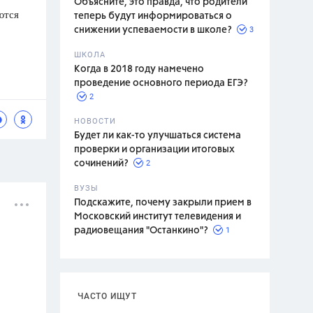
Объясните, это правда, что родители
ются
теперь будут информироваться о
3
снижении успеваемости в школе?
ШКОЛА
спитание
Когда в 2018 году намечено
проведение основного периода ЕГЭ?
2
НОВОСТИ
Будет ли как-то улучшаться система
проверки и организации итоговых
2
сочинений?
ВУЗЫ
Подскажите, почему закрыли прием в
Московский институт телевидения и
1
радиовещания "Останкино"?
ЧАСТО ИЩУТ