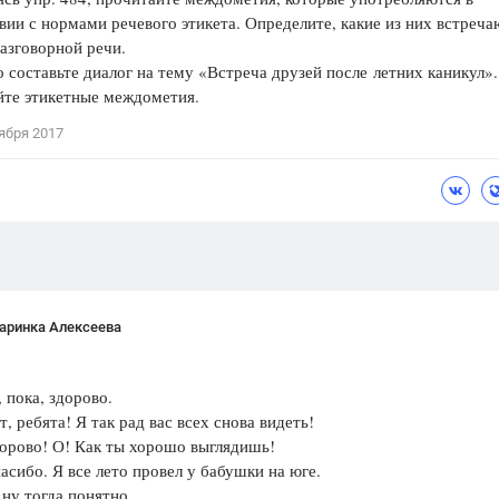
вии с нормами речевого этикета. Определите, какие из них встреча
Цветков Л. А.
разговорной речи.
составьте диалог на тему «Встреча друзей после летних каникул».
Психология
йте этикетные междометия.
Отношения,
Любовь,
Красота,
Во
ября 2017
ПОКАЗАТЬ ВСЕ
аринка Алексеева
, пока, здорово.
т, ребята! Я так рад вас всех снова видеть!
о! О! Как ты хорошо выглядишь!
о. Я все лето провел у бабушки на юге.
 тогда понятно.