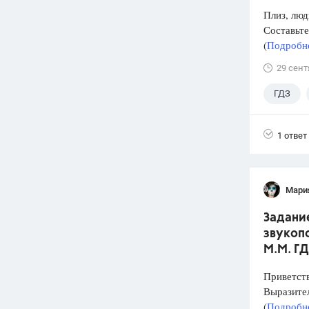
Плиз, люд
Составьте
(
Подробне
29 сент
ГДЗ
1 ответ
Мари
Задани
звукопо
М.М. ГД
Приветств
Выразите
(
Подробне