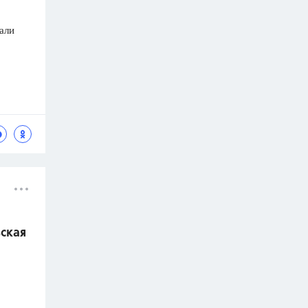
али
вская