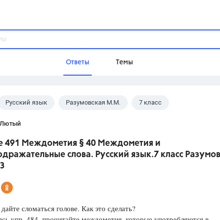
Ответы
Темы
Русский язык
Разумовская М.М.
7 класс
ы
Домашнее задание
Русский язык,
Химия,
Геометрия,
 Лютый
Обществознание,
Физика
е 491 Междометия § 40 Междометия и
Школа
дражательные слова. Русский язык.7 класс Разумо
9 класс,
8 класс,
11 класс,
10 клас
З
6 класс,
4 класс,
5 класс,
1 класс,
Учебники
 дайте сломаться голове. Как это сделать?
Разумовская М.М.,
Габриелян О.С
ясь упр. 484, прочитайте междометия, которые употребляются в
Рудзитис Г.Е.,
Цыбулько И.П.,
Атан