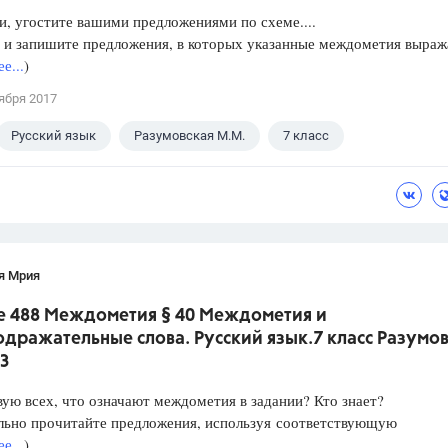
и, угостите вашими предложениями по схеме....
 и запишите предложения, в которых указанные междометия выраж
е...
)
ября 2017
Русский язык
Разумовская М.М.
7 класс
я Мрия
е 488 Междометия § 40 Междометия и
дражательные слова. Русский язык.7 класс Разумо
З
ую всех, что означают междометия в задании? Кто знает?
льно прочитайте предложения, используя соответствующую
е...
)