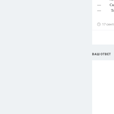
— Скажи,
— Тоже 
17 сент
ВАШ ОТВЕТ