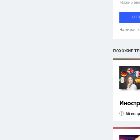
Можно вве
ОТ
Нажимая кн
ПОХОЖИЕ Т
Иност
66 воп