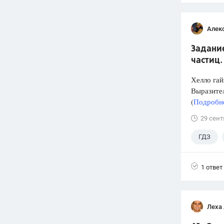
Алек
Задание
частиц.
Хелло гай
Выразител
(
Подробне
29 сент
ГДЗ
1 ответ
Леха