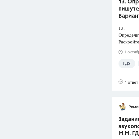
13. Оп
пишутся
Вариант
13.
Определи
Раскройте
1 октяб
ГДЗ
1 ответ
Рома
Задани
звукопо
М.М. ГД