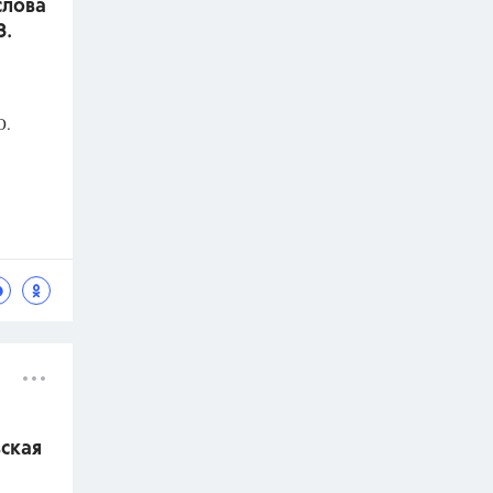
слова
З.
О.
вская