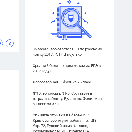
36 вариантов ответов ЕГЭ по русскому
языку 2017. И. П. Цыбулько
Средний балл по предметам за ЕГЭ в
2017 году?
Лабораторная 1. Физика 7 класс
№10. вопросы к §1-3. Составьте в
тетради таблицу. Рудзитис, Фельдман
8 класс химия
Спишите отрывки из басен И. А.
Крылова, верно употребляя не. ГДЗ,
Упр. 72, Русский язык, 6 класс,
Разумовская М.М., Леканта П.А.