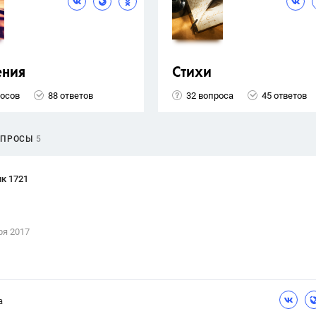
ения
Стихи
росов
88 ответов
32 вопроса
45 ответов
ОПРОСЫ
5
к 1721
ря 2017
а