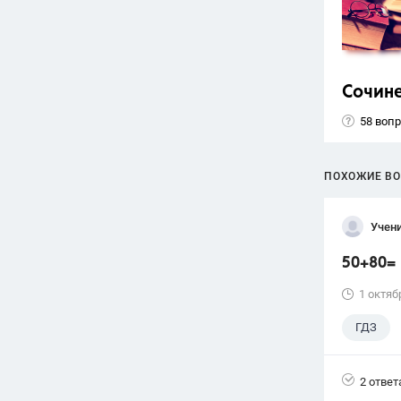
Сочин
58 воп
ПОХОЖИЕ В
Учени
50+80=
1 октяб
ГДЗ
2 ответ