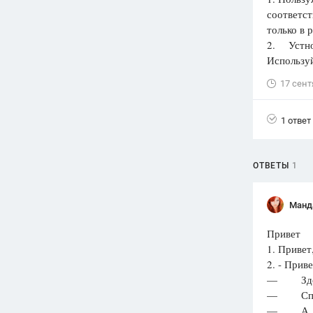
соответст
Вузы
только в 
1752
ответа
2. Устно 
Использу
Олимпиады
82
ответа
17 сент
Spotlight
1551
ответ
1 ответ
ГИА
280
ответов
ОТВЕТЫ
1
Манд
Привет
1. Привет
2. - Приве
— Здоров
— Спасиб
— А, ну