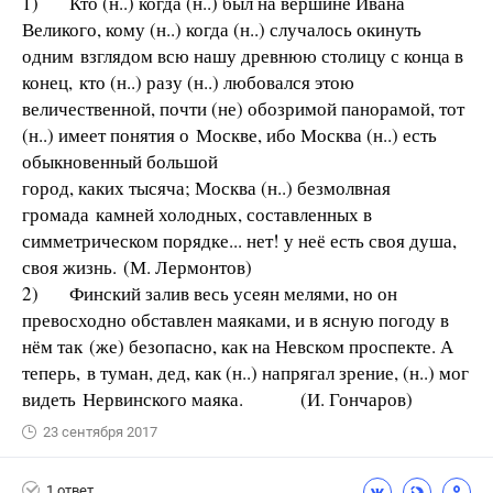
1) Кто (н..) когда (н..) был на вершине Ивана
Великого, кому (н..) когда (н..) случалось окинуть
одним взглядом всю нашу древнюю столицу с конца в
конец, кто (н..) разу (н..) любовался этою
величественной, почти (не) обозримой панорамой, тот
(н..) имеет понятия о Москве, ибо Москва (н..) есть
обыкновенный большой
город, каких тысяча; Москва (н..) безмолвная
громада камней холодных, составленных в
симметрическом порядке... нет! у неё есть своя душа,
своя жизнь. (М. Лермонтов)
2) Финский залив весь усеян мелями, но он
превосходно обставлен маяками, и в ясную погоду в
нём так (же) безопасно, как на Невском проспекте. А
теперь, в туман, дед, как (н..) напрягал зрение, (н..) мог
видеть Нервинского маяка. (И. Гончаров)
23 сентября 2017
1 ответ