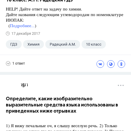
10 класс. А.М. Радецкий ГДЗ
HELP! Дайте ответ на задачу по химии.
Дайте названия следующим углеводородам по номенклатуре
ИЮПАК:
(
Подробнее...
)
17 декабря 2017
ГДЗ
Химия
Радецкий А.М.
10 класс
1 ответ
ì§í ì 
Определите, какие изобразительно
выразительные средства языка использованы в
приведенных ниже отрывках
1) Я вижу печальные оч, я слышу веселую речь. 2) Только
слышно: на улице где то одинокая бродит гармонь 3) Принес