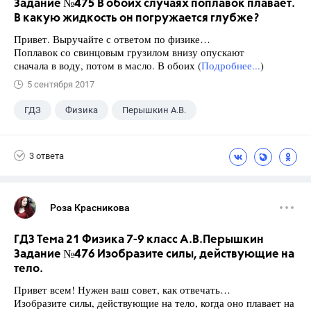
Задание №475 В обоих случаях поплавок плавает.
В какую жидкость он погружается глубже?
Привет. Выручайте с ответом по физике…
Поплавок со свинцовым грузилом внизу опускают
сначала в воду, потом в масло. В обоих (
Подробнее...
)
5 сентября 2017
ГДЗ
Физика
Перышкин А.В.
Школа
+1
7 класс
3 ответа
Роза Красникова
ГДЗ Тема 21 Физика 7-9 класс А.В.Перышкин
Задание №476 Изобразите силы, действующие на
тело.
Привет всем! Нужен ваш совет, как отвечать…
Изобразите силы, действующие на тело, когда оно плавает на