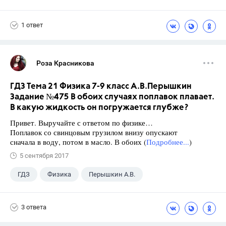
Школа
+1
7 класс
1 ответ
Роза Красникова
ГДЗ Тема 21 Физика 7-9 класс А.В.Перышкин
Задание №475 В обоих случаях поплавок плавает.
В какую жидкость он погружается глубже?
Привет. Выручайте с ответом по физике…
Поплавок со свинцовым грузилом внизу опускают
сначала в воду, потом в масло. В обоих (
Подробнее...
)
5 сентября 2017
ГДЗ
Физика
Перышкин А.В.
Школа
+1
7 класс
3 ответа