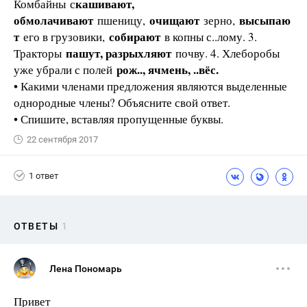
кашивают,
Комбайны с
обмолачивают
очищают
высыпаю
пшеницу,
зерно,
т
собирают
его в грузовики,
в копны с..лому. 3.
пашут, разрыхляют
Тракторы
почву. 4. Хлеборобы
рож.., ячмень, ..вёс.
уже убрали с полей
• Какими членами предложения являются выделенные
однородные члены? Объясните свой ответ.
• Спишите, вставляя пропущенные буквы.
22 сентября 2017
1 ответ
ОТВЕТЫ
1
Лена Пономарь
Привет