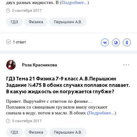
двух разных жидкостях. В (
Подробнее...
)
5 сентября 2017
ГДЗ
Физика
Перышкин А.В.
Школа
+1
7 класс
1 ответ
Роза Красникова
ГДЗ Тема 21 Физика 7-9 класс А.В.Перышкин
Задание №475 В обоих случаях поплавок плавает.
В какую жидкость он погружается глубже?
Привет. Выручайте с ответом по физике…
Поплавок со свинцовым грузилом внизу опускают
сначала в воду, потом в масло. В обоих (
Подробнее...
)
5 сентября 2017
ГДЗ
Физика
Перышкин А.В.