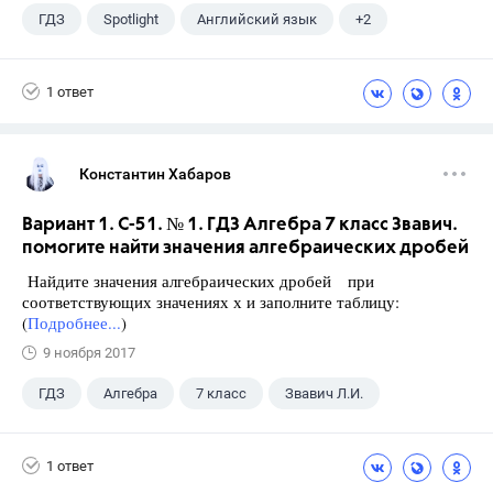
ГДЗ
Spotlight
Английский язык
+2
11 класс
Афанасьева О. В.
1 ответ
Константин Хабаров
Вариант 1. С-51. № 1. ГДЗ Алгебра 7 класс Звавич.
помогите найти значения алгебраических дробей
Найдите значения алгебраических дробей при
соответствующих значениях х и заполните таблицу:
(
Подробнее...
)
9 ноября 2017
ГДЗ
Алгебра
7 класс
Звавич Л.И.
1 ответ