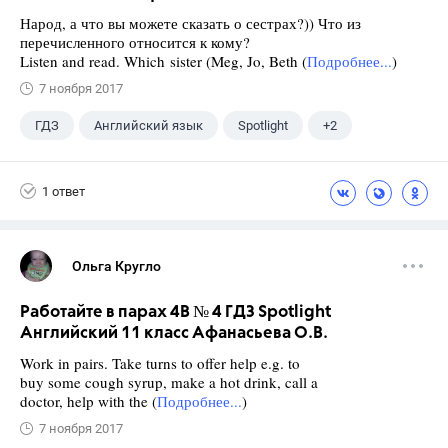
Народ, а что вы можете сказать о сестрах?)) Что из
перечисленного относится к кому?
Listen and read. Which sister (Meg, Jo, Beth (
Подробнее...
)
7 ноября 2017
ГДЗ
Английский язык
Spotlight
+2
Афанасьева О. В.
10 класс
1 ответ
Ольга Кругло
Работайте в парах 4B № 4 ГДЗ Spotlight
Английский 11 класс Афанасьева О.В.
Work in pairs. Take turns to offer help e.g. to
buy some cough syrup, make a hot drink, call a
doctor, help with the (
Подробнее...
)
7 ноября 2017