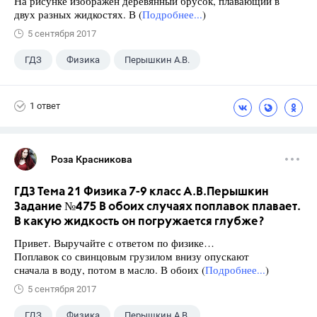
На рисунке изображен деревянный брусок, плавающий в
двух разных жидкостях. В (
Подробнее...
)
5 сентября 2017
ГДЗ
Физика
Перышкин А.В.
Школа
+1
7 класс
1 ответ
Роза Красникова
ГДЗ Тема 21 Физика 7-9 класс А.В.Перышкин
Задание №475 В обоих случаях поплавок плавает.
В какую жидкость он погружается глубже?
Привет. Выручайте с ответом по физике…
Поплавок со свинцовым грузилом внизу опускают
сначала в воду, потом в масло. В обоих (
Подробнее...
)
5 сентября 2017
ГДЗ
Физика
Перышкин А.В.