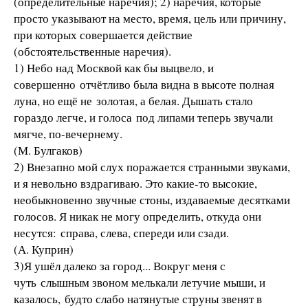
(определительные наречия); 2) наречия, которые
просто указывают на место, время, цель или причину,
при которых совершается действие
(обстоятельственные наречия).
1) Небо над Москвой как бы выцвело, и
совершенно отчётливо была видна в высоте полная
луна, но ещё не золотая, а белая. Дышать стало
гораздо легче, и голоса под липами теперь звучали
мягче, по-вечернему.
(М. Булгаков)
2) Внезапно мой слух поражается странными звуками,
и я невольно вздрагиваю. Это какие-то высокие,
необыкновенно звучные стоны, издаваемые десятками
голосов. Я никак не могу определить, откуда они
несутся: справа, слева, спереди или сзади.
(А. Куприн)
3)Я ушёл далеко за город... Вокруг меня с
чуть слышным звоном мелькали летучие мыши, и
казалось, будто слабо натянутые струны звенят в