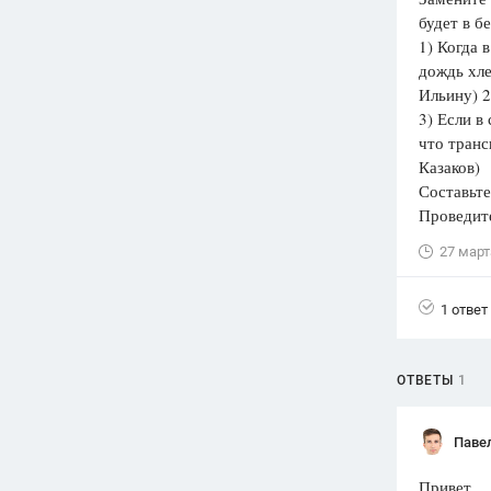
будет в 
Вузы
1) Когда 
1752
ответа
дождь хле
Ильину) 2
Олимпиады
3) Если в
82
ответа
что транс
Spotlight
Казаков)
1551
ответ
Составьте
Проведите
ГИА
280
ответов
27 март
1 ответ
ОТВЕТЫ
1
Паве
Привет.