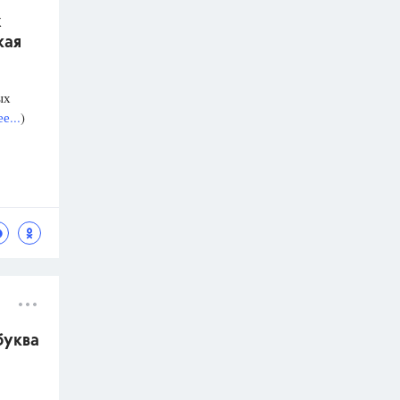
х
кая
ых
е...
)
буква