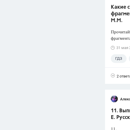
Какие 
фрагмен
М.М.
Прочитайт
фрагмента
31 мая 
ГДЗ
2 ответ
Алек
11. Вып
Е. Русс
11.