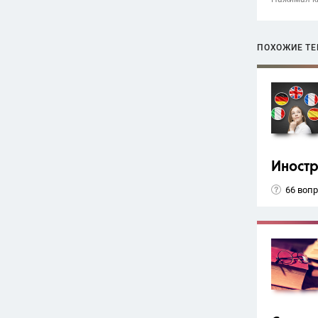
ПОХОЖИЕ Т
Иност
66 воп