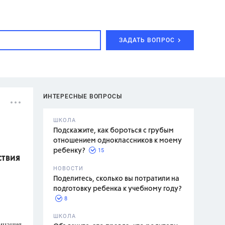
ЗАДАТЬ ВОПРОС
ИНТЕРЕСНЫЕ ВОПРОСЫ
ШКОЛА
Подскажите, как бороться с грубым
отношением одноклассников к моему
15
ребенку?
ствия
с,
7 класс,
НОВОСТИ
2 класс
Поделитесь, сколько вы потратили на
подготовку ребенка к учебному году?
8
.,
ШКОЛА
инания
асян Л.С.,