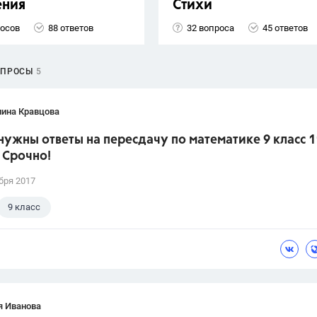
ения
Стихи
росов
88 ответов
32 вопроса
45 ответов
ОПРОСЫ
5
лина Кравцова
нужны ответы на пересдачу по математике 9 класс 1
 Срочно!
бря 2017
9 класс
я Иванова