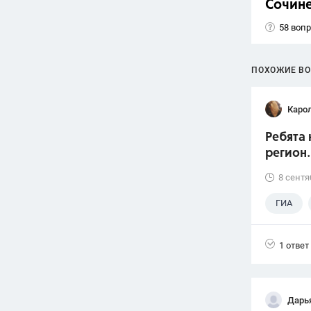
Сочин
58 воп
ПОХОЖИЕ В
Каро
Ребята 
регион.
8 сентя
ГИА
1 ответ
Дарь