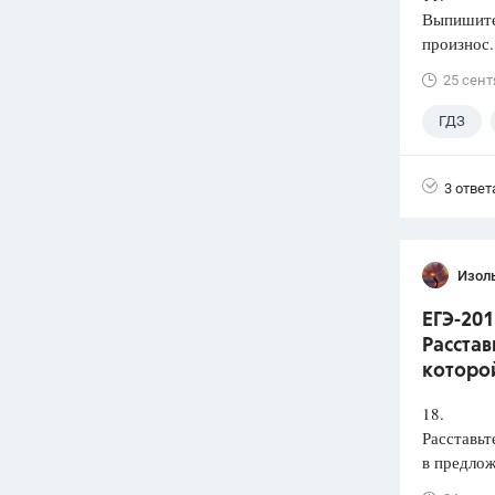
Выпишите 
произнос.
25 сент
ГДЗ
3 ответ
Изол
ЕГЭ-201
Расстав
которой
18.
Расставьт
в предлож