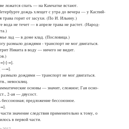
ве ложатся спать — на Камчатке встают.
етербурге дождь хлещет с утра до вечера — у Каспий-
я трава горит от засухи. (По И. Ильину.)
е вода не течет — в апреле трава не растет. (Народ-
та.)
е лад — в доме клад. (Пословица.)
у размыло дождями - транспорт не мог двигаться.
ит Никита в воду — ничего не видит.
ов.)
-=]-[-=].
[ —=].
 размыло дождями — транспорт не мог двигаться.
в., невосклиц.
амматические основы — значит, сложное; Гая осно-
ст., 2-ая — двусост.
 бессоюзная; предложение бессоюзное.
=].
 части значение следствия применительно к тому, о
илось в первой части.
а 2017