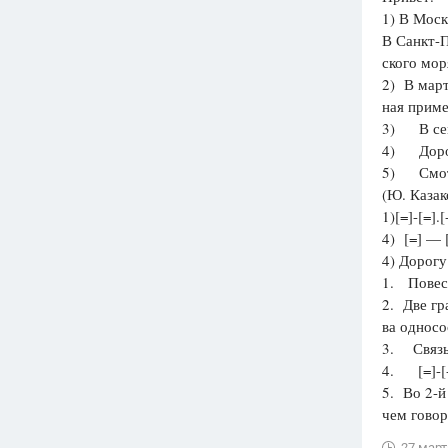
1) В Моск
В Санкт-П
ского мор
2) В март
ная приме
3) В семь
4) Дорог
5) Смотр
(Ю. Казак
1)[=]-[=].[
4) [=] — 
4) Дорогу
1. Повест
2. Две гр
ва односо
3. Связь
4. [=]-[-
5. Во 2-й
чем говор
27 март