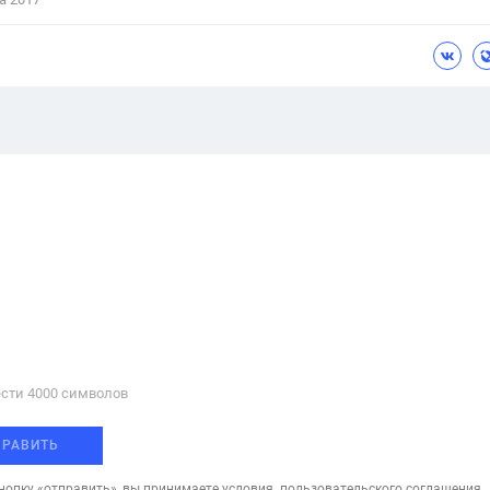
сти 4000 cимволов
ПРАВИТЬ
опку «отправить», вы принимаете условия
пользовательского соглашения