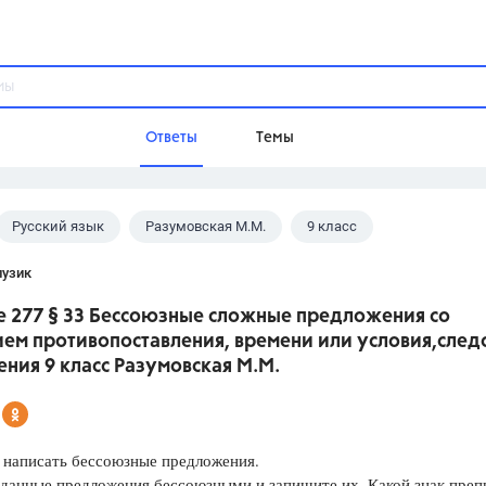
Ответы
Темы
Русский язык
Разумовская М.М.
9 класс
ы
Домашнее задание
Русский язык,
Химия,
Геометрия,
пузик
Обществознание,
Физика
е 277 § 33 Бессоюзные сложные предложения со
Школа
ем противопоставления, времени или условия,след
9 класс,
8 класс,
11 класс,
10 клас
ения 9 класс Разумовская М.М.
6 класс,
4 класс,
5 класс,
1 класс,
Учебники
 написать бессоюзные предложения.
Разумовская М.М.,
Габриелян О.С
данные предложения бессоюзными и запишите их. Какой знак преп
Рудзитис Г.Е.,
Цыбулько И.П.,
Атан