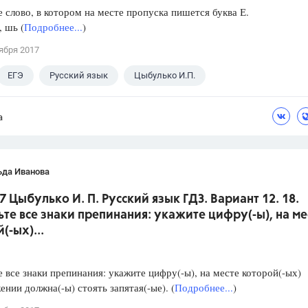
слово, в котором на месте пропуска пишется буква Е.
, шь (
Подробнее...
)
ября 2017
ЕГЭ
Русский язык
Цыбулько И.П.
а
ьда Иванова
7 Цыбулько И. П. Русский язык ГДЗ. Вариант 12. 18.
ьте все знаки препинания: укажите цифру(-ы), на ме
(-ых)...
е все знаки препинания: укажите цифру(-ы), на месте которой(-ых)
ении должна(-ы) стоять запятая(-ые). (
Подробнее...
)