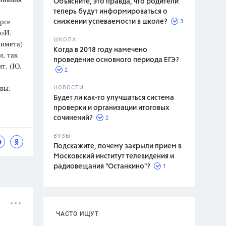
Объясните, это правда, что родители
теперь будут информироваться о
урге
3
снижении успеваемости в школе?
ПоИ.
ШКОЛА
римета)
спитание
Когда в 2018 году намечено
и, так
проведение основного периода ЕГЭ?
ит. (Ю.
2
вы.
НОВОСТИ
Будет ли как-то улучшаться система
проверки и организации итоговых
2
сочинений?
ВУЗЫ
Подскажите, почему закрыли прием в
Московский институт телевидения и
1
радиовещания "Останкино"?
ЧАСТО ИЩУТ