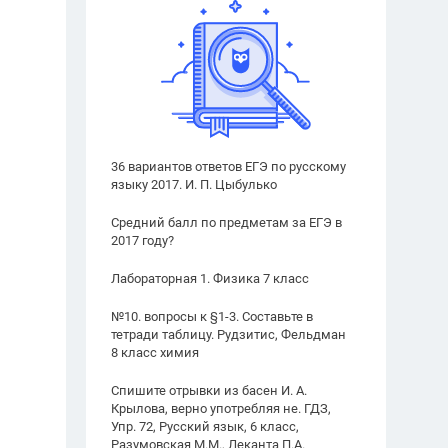
36 вариантов ответов ЕГЭ по русскому
языку 2017. И. П. Цыбулько
Средний балл по предметам за ЕГЭ в
2017 году?
Лабораторная 1. Физика 7 класс
№10. вопросы к §1-3. Составьте в
тетради таблицу. Рудзитис, Фельдман
8 класс химия
Спишите отрывки из басен И. А.
Крылова, верно употребляя не. ГДЗ,
Упр. 72, Русский язык, 6 класс,
Разумовская М.М., Леканта П.А.