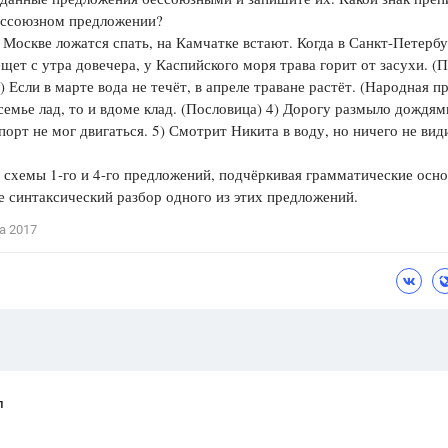
бессоюзном предложении?
Цветков Л. А.
в Москве ложатся спать, на Камчатке встают. Когда в Санкт-Петерб
щет с утра довечера, у Каспийского моря трава горит от засухи. (
Психология
) Если в марте вода не течёт, в апреле траване растёт. (Народная п
Отношения,
Любовь,
Красота,
Во
 семье лад, то и вдоме клад. (Пословица) 4) Дорогу размыло дождям
порт не мог двигаться. 5) Смотрит Никита в воду, но ничего не вид
ПОКАЗАТЬ ВСЕ
 схемы 1-го и 4-го предложений, подчёркивая грамматические осно
 синтаксический разбор одного из этих предложений.
а 2017
л