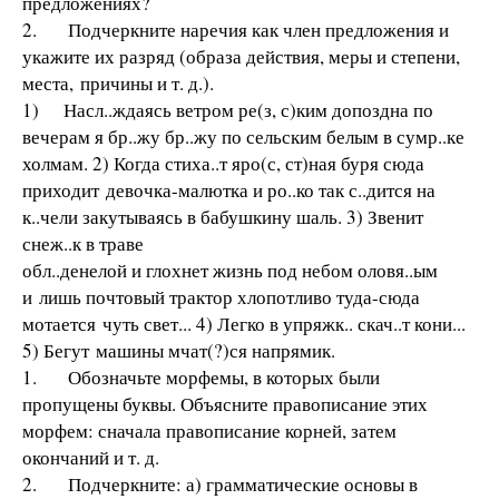
предложениях?
2. Подчеркните наречия как член предложения и
укажите их разряд (образа действия, меры и степени,
места, причины и т. д.).
1) Насл..ждаясь ветром ре(з, с)ким допоздна по
вечерам я бр..жу бр..жу по сельским белым в сумр..ке
холмам. 2) Когда стиха..т яро(с, ст)ная буря сюда
приходит девочка-малютка и ро..ко так с..дится на
к..чели закутываясь в бабушкину шаль. 3) Звенит
снеж..к в траве
обл..денелой и глохнет жизнь под небом оловя..ым
и лишь почтовый трактор хлопотливо туда-сюда
мотается чуть свет... 4) Легко в упряжк.. скач..т кони...
5) Бегут машины мчат(?)ся напрямик.
1. Обозначьте морфемы, в которых были
пропущены буквы. Объясните правописание этих
морфем: сначала правописание корней, затем
окончаний и т. д.
2. Подчеркните: а) грамматические основы в