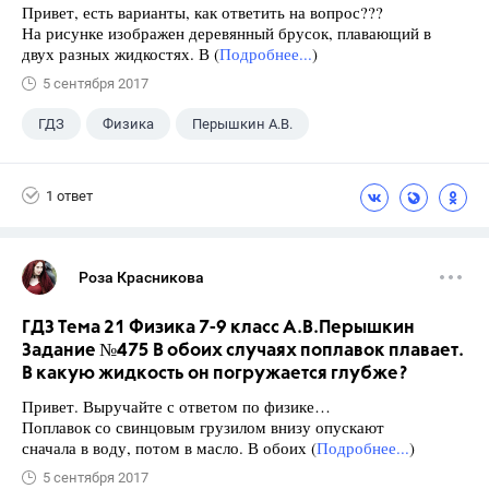
Привет, есть варианты, как ответить на вопрос???
На рисунке изображен деревянный брусок, плавающий в
двух разных жидкостях. В (
Подробнее...
)
5 сентября 2017
ГДЗ
Физика
Перышкин А.В.
Школа
+1
7 класс
1 ответ
Роза Красникова
ГДЗ Тема 21 Физика 7-9 класс А.В.Перышкин
Задание №475 В обоих случаях поплавок плавает.
В какую жидкость он погружается глубже?
Привет. Выручайте с ответом по физике…
Поплавок со свинцовым грузилом внизу опускают
сначала в воду, потом в масло. В обоих (
Подробнее...
)
5 сентября 2017