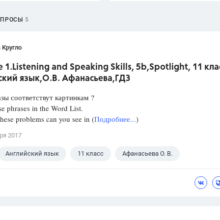
ОПРОСЫ
5
 Кругло
 1.Listening and Speaking Skills, 5b,Spotlight, 11 кла
ский язык,О.В. Афанасьева,ГДЗ
зы соответствут картинкам ?
e phrases in the Word List.
hese problems can you see in (
Подробнее...
)
ря 2017
Английский язык
11 класс
Афанасьева О. В.