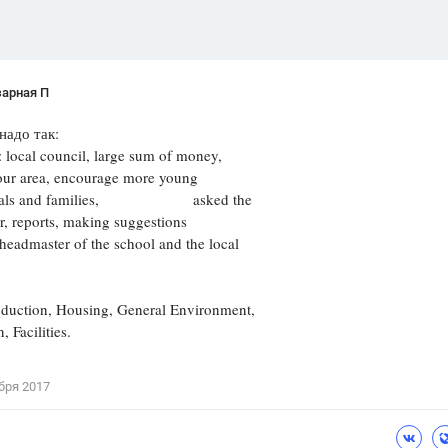
зарная П
надо так:
 local council, large sum of money,
our area, encourage more young
ionals and families, asked the
, reports, making suggestions
dmaster of the school and the local
ction, Housing, General Environment,
 Facilities.
бря 2017