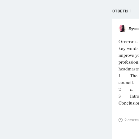
ОТВЕТЫ
1
Луче
Ответить 
key words:
improve y
profess
headmaster
1 The hea
council.
2 c.
3 Introdu
Conclusion,
2 сентя