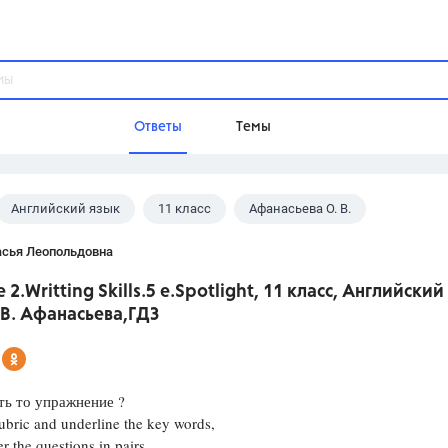
Ответы
Темы
Английский язык
11 класс
Афанасьева О. В.
ы
Домашнее задание
Русский язык,
Химия,
Геометрия,
асья Леопольдовна
Обществознание,
Физика
 2.Writting Skills.5 e.Spotlight, 11 класс, Английский
Школа
В. Афанасьева,ГДЗ
9 класс,
8 класс,
11 класс,
10 клас
6 класс,
4 класс,
5 класс,
1 класс,
Учебники
ть то упражнение ?
ubric and underline the key words,
Разумовская М.М.,
Габриелян О.С
r the questions in pairs.
Рудзитис Г.Е.,
Цыбулько И.П.,
Атан