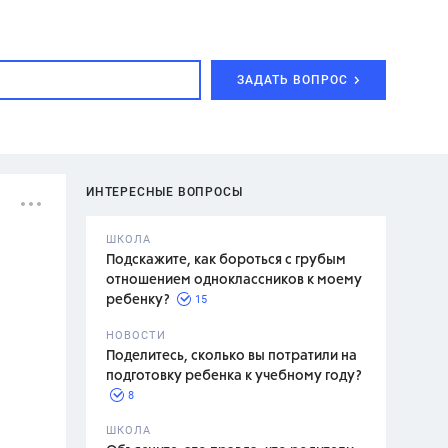
ЗАДАТЬ ВОПРОС
ИНТЕРЕСНЫЕ ВОПРОСЫ
ШКОЛА
Подскажите, как бороться с грубым
отношением одноклассников к моему
15
ребенку?
с,
7 класс,
НОВОСТИ
2 класс
Поделитесь, сколько вы потратили на
подготовку ребенка к учебному году?
8
.,
ШКОЛА
асян Л.С.,