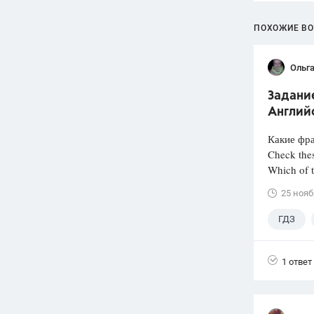
ПОХОЖИЕ В
Ольга
Задание
Англий
Какие фра
Check thes
Which of t
25 нояб
ГДЗ
1 ответ