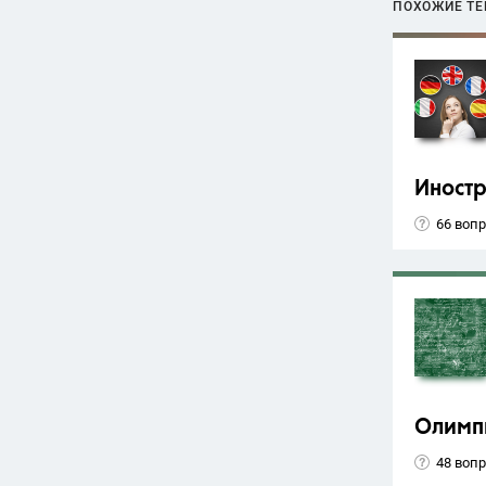
ПОХОЖИЕ Т
Иност
66 воп
Олимп
48 воп