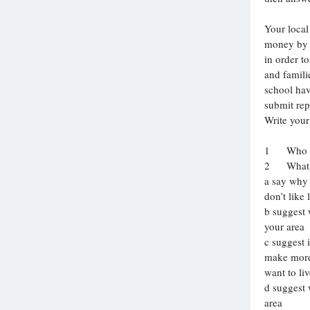
Вузы
Your local
1752
ответа
money by 
in order t
Олимпиады
and familie
82
ответа
school hav
Spotlight
submit rep
1551
ответ
Write your
ГИА
1 Who is 
280
ответов
2 What wi
a say why 
don’t like 
b suggest 
your area
c suggest 
make more
want to liv
d suggest 
area