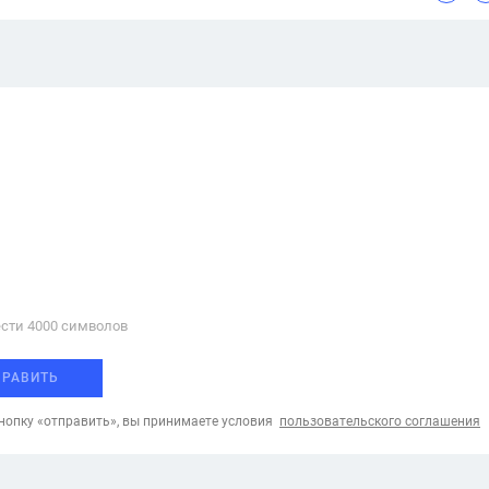
сти 4000 cимволов
ПРАВИТЬ
опку «отправить», вы принимаете условия
пользовательского соглашения