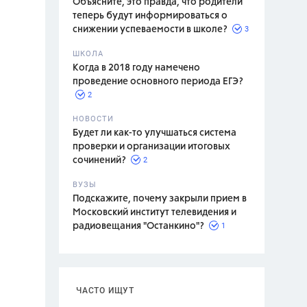
Объясните, это правда, что родители
теперь будут информироваться о
3
снижении успеваемости в школе?
ШКОЛА
спитание
Когда в 2018 году намечено
проведение основного периода ЕГЭ?
2
НОВОСТИ
Будет ли как-то улучшаться система
проверки и организации итоговых
2
сочинений?
ВУЗЫ
Подскажите, почему закрыли прием в
Московский институт телевидения и
1
радиовещания "Останкино"?
ЧАСТО ИЩУТ