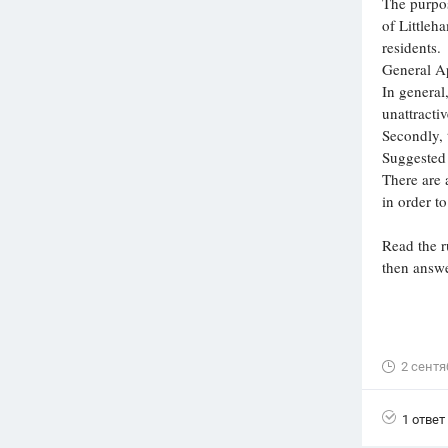
The purpos
of Littleh
residents.
General A
In general,
unattractive
Secondly, t
Suggested
There are
in order to.
Read the r
then answe
2 сентя
1 ответ