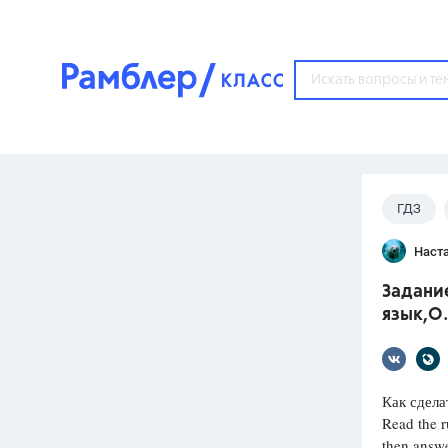
?
ГДЗ
Популярные тем
Наст
ГДЗ
67571
ответ
Задание
ЕГЭ
язык,О.
3273
ответа
ОГЭ
3460
ответов
Как сдела
Read the r
ФИПИ
then answe
30
ответов