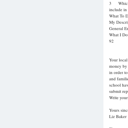
3 Which o
include in
What To D
My Descri
General En
What I Do
92
Your local
money by 
in order t
and familie
school hav
submit rep
Write your
Yours sinc
Liz Baker