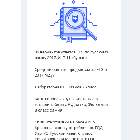
36 вариантов ответов ЕГЭ по русскому
языку 2017. И. П. Цыбулько
Средний балл по предметам за ЕГЭ в
2017 году?
Лабораторная 1. Физика 7 класс
№10. вопросы к §1-3. Составьте в
тетради таблицу. Рудзитис, Фельдман
8 класс химия
Спишите отрывки из басен И. А.
Крылова, верно употребляя не. ГДЗ,
Упр. 72, Русский язык, 6 класс,
Разумовская М.М., Леканта П.А.