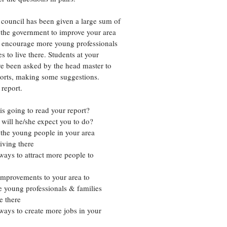
Цветков Л. А.
 council has been given a large sum of
the government to improve your area
Психология
o encourage more young professionals
Отношения,
Любовь,
Красота,
Во
s to live there. Students at your
e been asked by the head master to
ПОКАЗАТЬ ВСЕ
orts, making some suggestions.
 report.
going to read your report?
ll he/she expect you to do?
the young people in your area
living there
ways to attract more people to
improvements to your area to
 young professionals & families
e there
ways to create more jobs in your