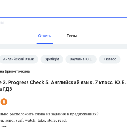
Ответы
Темы
Английский язык
Spotlight
Ваулина Ю.Е.
7 класс
ы
Домашнее задание
Русский язык,
Химия,
Геометрия,
ана Брюнеточкина
Обществознание,
Физика
 2. Progress Check 5. Английский язык. 7 класс. Ю.Е.
Школа
а ГДЗ
9 класс,
8 класс,
11 класс,
10 клас
6 класс,
4 класс,
5 класс,
1 класс,
Учебники
льно расположить слова из задания в предложениях?
sten, send, surf, watch, take, store, read.
Разумовская М.М.,
Габриелян О.С
tures
Рудзитис Г.Е.,
Цыбулько И.П.,
Атан