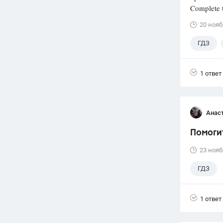
Complete t
20 нояб
ГДЗ
1 ответ
Анас
Помогит
23 нояб
ГДЗ
1 ответ