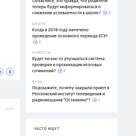
Объясните, это правда, что родители
теперь будут информироваться о
3
снижении успеваемости в школе?
ШКОЛА
спитание
Когда в 2018 году намечено
проведение основного периода ЕГЭ?
2
НОВОСТИ
Будет ли как-то улучшаться система
проверки и организации итоговых
2
сочинений?
ВУЗЫ
Подскажите, почему закрыли прием в
Московский институт телевидения и
1
радиовещания "Останкино"?
ЧАСТО ИЩУТ