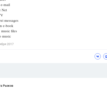
 e-mail
Цветков Л. А.
e Net
TV
Психология
xt messages
Отношения,
Любовь,
Красота,
Во
n e-book
usic files
ПОКАЗАТЬ ВСЕ
o music
ября 2017
та Рыжов