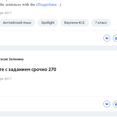
he sentences with the (
Подробнее...
)
ря 2017
Английский язык
Spotlight
Ваулина Ю.Е.
7 класс
тасия Зеленина
е с заданием срочно 270
ря 2017