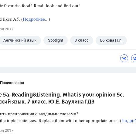
ir favourite food? Read, look and find out!
likes A5. (
Подробнее...
)
ря 2017
Английский язык
Spotlight
3 класс
Быкова Н.И.
 Паниковская
 5a. Reading&Listening. What is your opinion 5c.
кий язык. 7 класс. Ю.Е. Ваулина ГДЗ
нить предложения с вводными словами?
the topic sentences. Replace them with other appropriate ones. (
Подроб
ря 2017