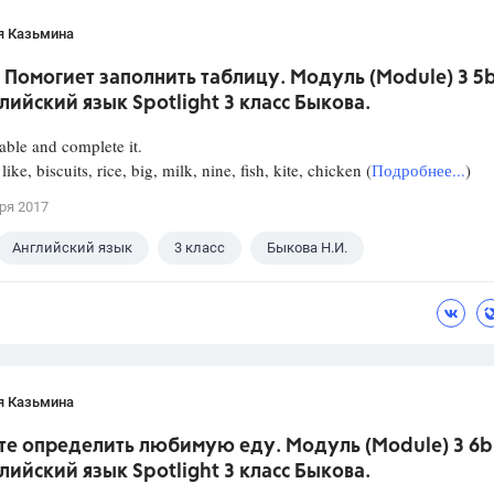
я Казьмина
 Помогиет заполнить таблицу. Модуль (Module) 3 5b
лийский язык Spotlight 3 класс Быкова.
able and complete it.
like, biscuits, rice, big, milk, nine, fish, kite, chicken (
Подробнее...
)
ря 2017
Английский язык
3 класс
Быкова Н.И.
я Казьмина
те определить любимую еду. Модуль (Module) 3 6b
лийский язык Spotlight 3 класс Быкова.