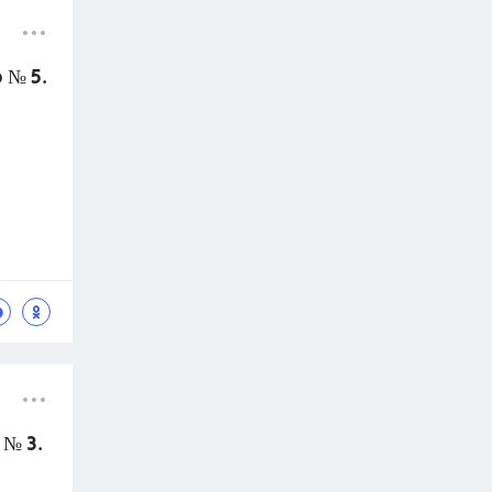
 № 5.
 № 3.