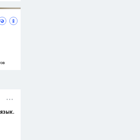
тов
 язык.