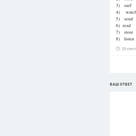
3) surf
4) watc
5) send
6) read
7) store
8) listen
20 сент
ВАШ ОТВЕТ