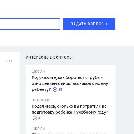
ЗАДАТЬ ВОПРОС
ИНТЕРЕСНЫЕ ВОПРОСЫ
ШКОЛА
Подскажите, как бороться с грубым
отношением одноклассников к моему
15
ребенку?
с,
7 класс,
НОВОСТИ
2 класс
Поделитесь, сколько вы потратили на
подготовку ребенка к учебному году?
8
.,
ШКОЛА
асян Л.С.,