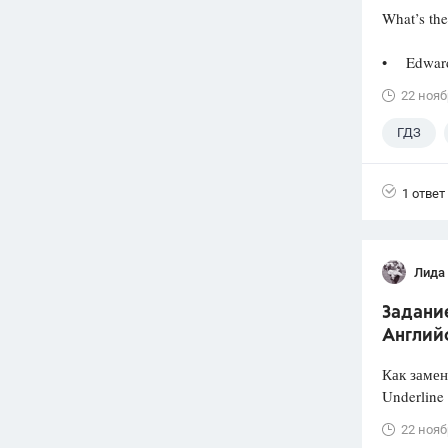
What’s the
• Edward 
22 нояб
ГДЗ
1 ответ
Лида
Задание
Английс
Как заме
Underline 
22 нояб