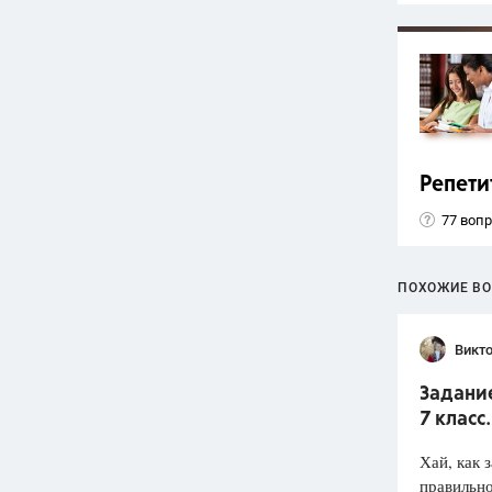
Репети
77 воп
ПОХОЖИЕ В
Викт
Задание
7 класс
Хай, как 
правильн