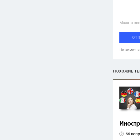
Можно вве
ОТ
Нажимая кн
ПОХОЖИЕ Т
Иност
66 воп