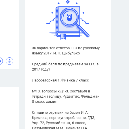
36 вариантов ответов ЕГЭ по русскому
языку 2017. И. П. Цыбулько
Средний балл по предметам за ЕГЭ в
2017 году?
Лабораторная 1. Физика 7 класс
№10. вопросы к §1-3. Составьте в
тетради таблицу. Рудзитис, Фельдман
8 класс химия
Спишите отрывки из басен И. А.
Крылова, верно употребляя не. ГДЗ,
Упр. 72, Русский язык, 6 класс,
Разумовская М.М., Леканта П.А.