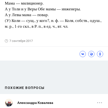
Мама — милиционер.
А у Толи и у Веры Обе мамы — инженеры.
А у Левы мама — повар.
(У) Коли — сущ., у кого?, н. ф. — Коля, собств., одуш.,
м. р., 1-го скл., в Р. п., в ед. ч., вт. чл.
7 сентября 2017
ПОХОЖИЕ ВОПРОСЫ
Александра Ковалева