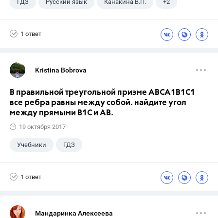
ГДЗ
Русский язык
Канакина В.П.
+2
Горецкий В.Г.
4 класс
1 ответ
Kristina Bobrova
В правильной треугольной призме АВСA1В1С1
все ребра равны между собой. найдите угол
между прямыми В1С и АВ.
19 октября 2017
Учебники
ГДЗ
1 ответ
Мандаринка Алексеева