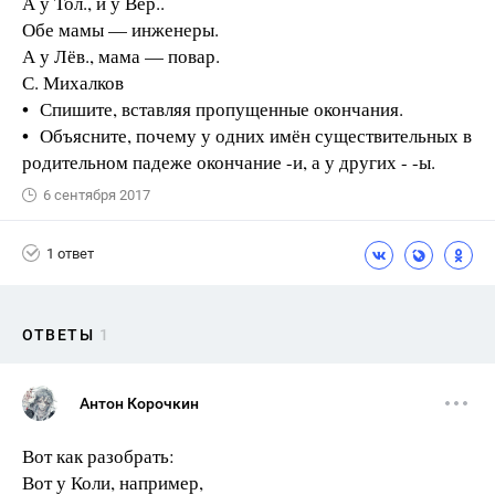
А у Тол., и у Вер..
Обе мамы — инженеры.
А у Лёв., мама — повар.
С. Михалков
• Спишите, вставляя пропущенные окончания.
• Объясните, почему у одних имён существительных в
родительном падеже окончание -и, а у других - -ы.
6 сентября 2017
1 ответ
ОТВЕТЫ
1
Антон Корочкин
Вот как разобрать:
Вот у Коли, например,