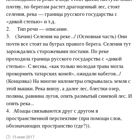
плотву, по берегам растет драгоценный лес, стоят
селения, река — граница русского государства с
«дикой степью» и т.д.
2. Тип речи — описание.
3. (Зачин) Селения на реке.../ (Основная часть) Они
почти все стоят на буграх правого берега. Селения тут
зарождались сторожевыми постами. По реке
проходила граница русского государства с «дикой
степью». С весны, «как только молодая трава могла
прокормить татарских коней», ожидали набегов.../
(Концовка) На многие километры открывалась земля с
этой вышки. Река внизу, а далее лес, блестки озер,
поляны, равнина лугов, опять размытый синевой лес. И
опять река...
4. Абзацы связываются друг с другом в
пространственной перспективе (при помощи слов,
обозначающих пространство (где?)).
15 мая 2017