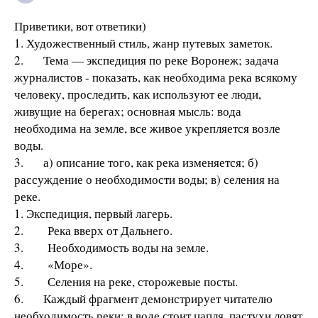
Приветики, вот ответики)
1. Художественный стиль, жанр путевых заметок.
2. Тема — экспедиция по реке Воронеж; задача
журналистов - показать, как необходима река всякому
человеку, проследить, как используют ее люди,
живущие на берегах; основная мысль: вода
необходима на земле, все живое укрепляется возле
воды.
3. а) описание того, как река изменяется; б)
рассуждение о необходимости воды; в) селения на
реке.
1. Экспедиция, первый лагерь.
2. Река вверх от Дальнего.
3. Необходимость воды на земле.
4. «Море».
5. Селения на реке, сторожевые посты.
6. Каждый фрагмент демонстрирует читателю
необходимость реки: в воде стоит цапля, пастухи ловят