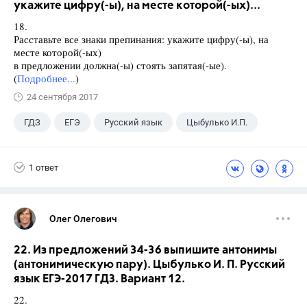
укажите цифру(-ы), на месте которой(-ых)...
18.
Расставьте все знаки препинания: укажите цифру(-ы), на
месте которой(-ых)
в предложении должна(-ы) стоять запятая(-ые).
(
Подробнее...
)
24 сентября 2017
ГДЗ
ЕГЭ
Русский язык
Цыбулько И.П.
1 ответ
Олег Олегович
22. Из предложений 34-36 выпишите антонимы
(антонимическую пару). Цыбулько И. П. Русский
язык ЕГЭ-2017 ГДЗ. Вариант 12.
22.