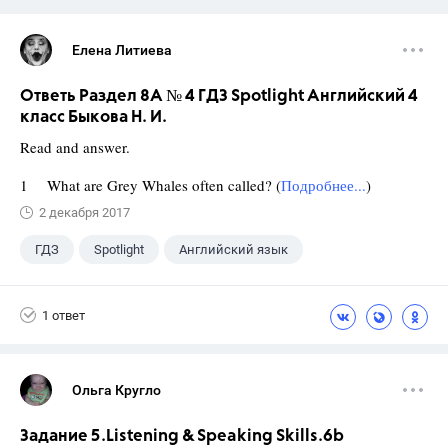
Елена Литиева
Ответь Раздел 8A № 4 ГДЗ Spotlight Английский 4
класс Быкова Н. И.
Read and answer.
1 What are Grey Whales often called? (
Подробнее...
)
2 декабря 2017
ГДЗ
Spotlight
Английский язык
4 класс
+1
Быкова Н.И.
1 ответ
Ольга Кругло
Задание 5.Listening & Speaking Skills.6b