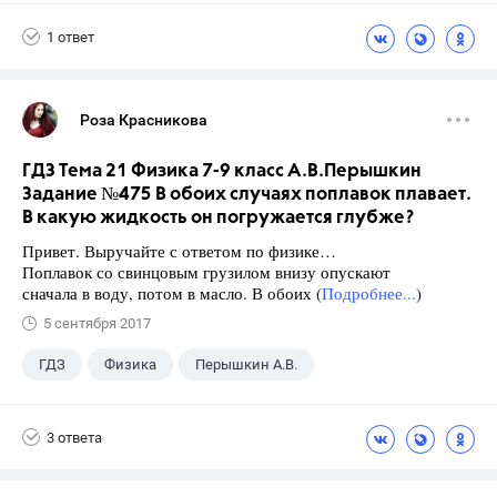
Школа
+1
7 класс
1 ответ
Роза Красникова
ГДЗ Тема 21 Физика 7-9 класс А.В.Перышкин
Задание №475 В обоих случаях поплавок плавает.
В какую жидкость он погружается глубже?
Привет. Выручайте с ответом по физике…
Поплавок со свинцовым грузилом внизу опускают
сначала в воду, потом в масло. В обоих (
Подробнее...
)
5 сентября 2017
ГДЗ
Физика
Перышкин А.В.
Школа
+1
7 класс
3 ответа