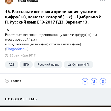
Леха Лешка
16. Расставьте все знаки препинания: укажите
цифру(-ы), на месте которой(-ых)... Цыбулько И.
П. Русский язык ЕГЭ-2017 ГДЗ. Вариант 13.
16.
Расставьте все знаки препинания: укажите цифру(-ы), на
месте которой(-ых)
в предложении должна(-ы) стоять запятая(-ые).
(
Подробнее...
)
25 сентября 2017
ГДЗ
ЕГЭ
Русский язык
Цыбулько И.П.
1 ответ
ПОХОЖИЕ ТЕМЫ