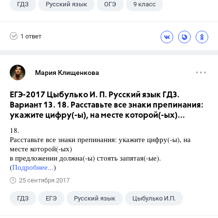
ГДЗ
Русский язык
ОГЭ
9 класс
+1
Васильевых И.П.
1 ответ
Мария Клищенкова
ЕГЭ-2017 Цыбулько И. П. Русский язык ГДЗ.
Вариант 13. 18. Расставьте все знаки препинания:
укажите цифру(-ы), на месте которой(-ых)...
18.
Расставьте все знаки препинания: укажите цифру(-ы), на
месте которой(-ых)
в предложении должна(-ы) стоять запятая(-ые).
(
Подробнее...
)
25 сентября 2017
ГДЗ
ЕГЭ
Русский язык
Цыбулько И.П.