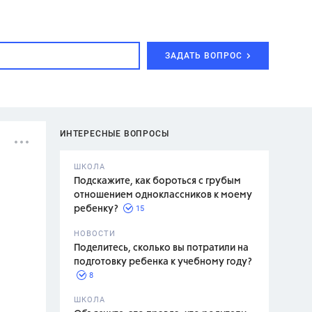
ЗАДАТЬ ВОПРОС
ИНТЕРЕСНЫЕ ВОПРОСЫ
ШКОЛА
Подскажите, как бороться с грубым
отношением одноклассников к моему
15
ребенку?
с,
7 класс,
НОВОСТИ
2 класс
Поделитесь, сколько вы потратили на
подготовку ребенка к учебному году?
8
.,
ШКОЛА
асян Л.С.,