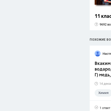
11 кла
9692 в
ПОХОЖИЕ В
Наст
Вкаким 
водарод
Г) медь
14 дека
Химия
1 ответ