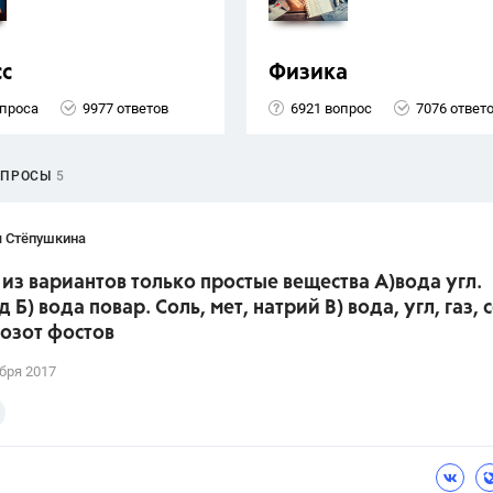
сс
Физика
опроса
9977 ответов
6921 вопрос
7076 ответ
ОПРОСЫ
5
я Стёпушкина
из вариантов только простые вещества А)вода угл.
 Б) вода повар. Соль, мет, натрий В) вода, угл, газ, 
,озот фостов
бря 2017