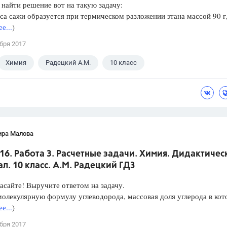
найти решение вот на такую задачу:
са сажи образуется при термическом разложении этана массой 90 г,
е...
)
бря 2017
Химия
Радецкий А.М.
10 класс
ира Малова
16. Работа 3. Расчетные задачи. Химия. Дидактичес
л. 10 класс. А.М. Радецкий ГДЗ
асайте! Выручите ответом на задачу.
олекулярную формулу углеводорода, массовая доля углерода в ко
е...
)
бря 2017