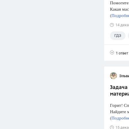
Помогите 
Какая мас
(
Подробне
14 дека
ГДЗ
1 ответ
Эльв
Задача 
материа
Горит! Сп
Найдите м
(
Подробне
15 дека