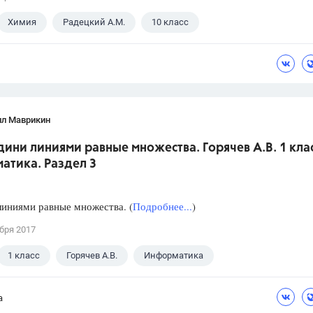
Химия
Радецкий А.М.
10 класс
лл Маврикин
дини линиями равные множества. Горячев А.В. 1 кла
атика. Раздел 3
иниями равные множества. (
Подробнее...
)
бря 2017
1 класс
Горячев А.В.
Информатика
а