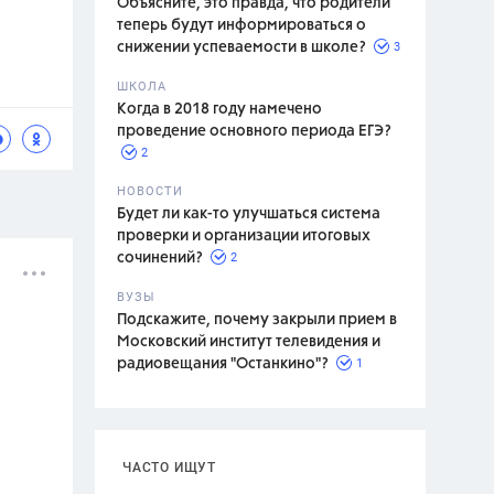
Объясните, это правда, что родители
теперь будут информироваться о
3
снижении успеваемости в школе?
ШКОЛА
спитание
Когда в 2018 году намечено
проведение основного периода ЕГЭ?
2
НОВОСТИ
Будет ли как-то улучшаться система
проверки и организации итоговых
2
сочинений?
ВУЗЫ
Подскажите, почему закрыли прием в
Московский институт телевидения и
1
радиовещания "Останкино"?
ЧАСТО ИЩУТ