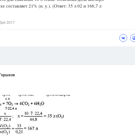
хе составляет 21% (н. у.). (Ответ: 35 л 02 и 166,7 л
Цветков Л. А.
Психология
бря 2017
Отношения,
Любовь,
Красота,
Во
ПОКАЗАТЬ ВСЕ
 Горшков