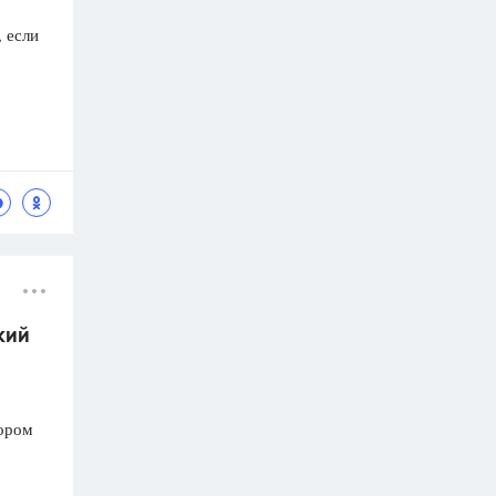
 если
кий
тором