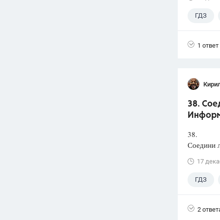
ГДЗ
1 ответ
Кири
38. Сое
Информ
38.
Соедини л
17 дека
ГДЗ
2 ответ