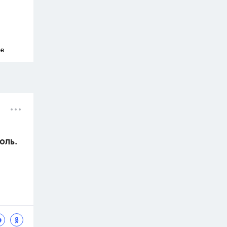
ов
соль.