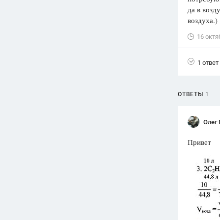
да в возду
Вузы
воздуха.)
1752
ответа
16 октя
Олимпиады
82
ответа
1 ответ
Spotlight
1551
ответ
ОТВЕТЫ
1
ГИА
280
ответов
Олег
Привет