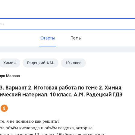
Ответы
Темы
Химия
Радецкий А.М.
10 класс
ы
Домашнее задание
Русский язык,
Химия,
Геометрия,
ира Малова
Обществознание,
Физика
3. Вариант 2. Итоговая работа по теме 2. Химия.
Школа
ческий материал. 10 класс. А.М. Радецкий ГДЗ
9 класс,
8 класс,
11 класс,
10 клас
6 класс,
4 класс,
5 класс,
1 класс,
Учебники
е, я не понимаю как решить?
те объём кислорода и объём воздуха, которые
Разумовская М.М.,
Габриелян О.С
ся для сжигания 10 л этана. Объёмная доля кислоро-
Рудзитис Г.Е.,
Цыбулько И.П.,
Атан