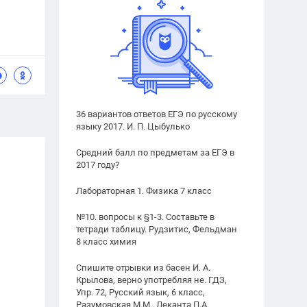
36 вариантов ответов ЕГЭ по русскому
языку 2017. И. П. Цыбулько
Средний балл по предметам за ЕГЭ в
2017 году?
Лабораторная 1. Физика 7 класс
№10. вопросы к §1-3. Составьте в
тетради таблицу. Рудзитис, Фельдман
8 класс химия
Спишите отрывки из басен И. А.
Крылова, верно употребляя не. ГДЗ,
Упр. 72, Русский язык, 6 класс,
Разумовская М.М., Леканта П.А.