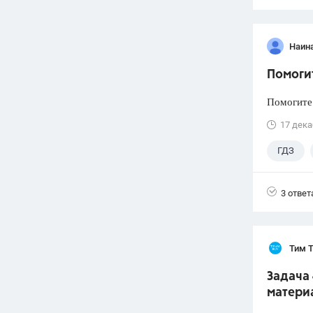
Наин
Помоги
Помогите
17 дека
ГДЗ
3 ответ
Тим 
Задача 
материа