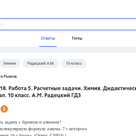
Ответы
Темы
Химия
Радецкий А.М.
10 класс
ы
Домашнее задание
Русский язык,
Химия,
Геометрия,
та Рыжов
Обществознание,
Физика
18. Работа 5. Расчетные задачи. Химия. Дидактичес
Школа
л. 10 класс. А.М. Радецкий ГДЗ
9 класс,
8 класс,
11 класс,
10 клас
6 класс,
4 класс,
5 класс,
1 класс,
Учебники
ь задачу с бромом и алкеном?
олекулярную формулу алкена, 7 г которого
Разумовская М.М.,
Габриелян О.С
яют 16 г брома. (Ответ: С5Н10.)
Рудзитис Г.Е.,
Цыбулько И.П.,
Атан