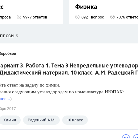
сс
Физика
опроса
9977 ответов
6921 вопрос
7076 ответ
ОПРОСЫ
5
Воробьев
Вариант 3. Работа 1. Тема 3 Непредельные углеводо
Дидактический материал. 10 класс. А.М. Радецкий 
те ответ на задачу по химии.
звания следующим углеводородам по номенклатуре ИЮПАК:
ее...
)
бря 2017
Химия
Радецкий А.М.
10 класс