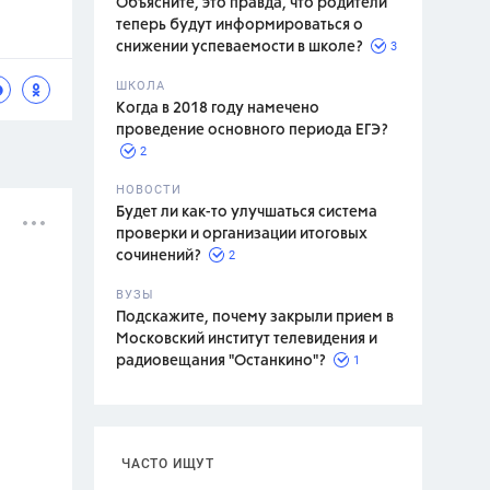
Объясните, это правда, что родители
теперь будут информироваться о
3
снижении успеваемости в школе?
ШКОЛА
спитание
Когда в 2018 году намечено
проведение основного периода ЕГЭ?
2
НОВОСТИ
Будет ли как-то улучшаться система
проверки и организации итоговых
2
сочинений?
ВУЗЫ
Подскажите, почему закрыли прием в
Московский институт телевидения и
1
радиовещания "Останкино"?
ЧАСТО ИЩУТ