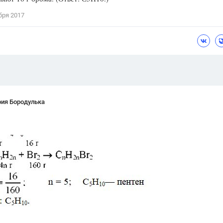
Цветков Л. А.
бря 2017
Психология
Отношения,
Любовь,
Красота,
Во
ПОКАЗАТЬ ВСЕ
рия Бородулька