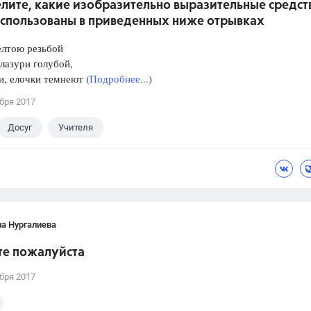
лите, какие изобразительно выразительные средст
использованы в приведенных ниже отрывках
елтою резьбой
 лазури голубой,
, елочки темнеют (
Подробнее...
)
бря 2017
Досуг
Учителя
а Нургалиева
те пожалуйста
бря 2017