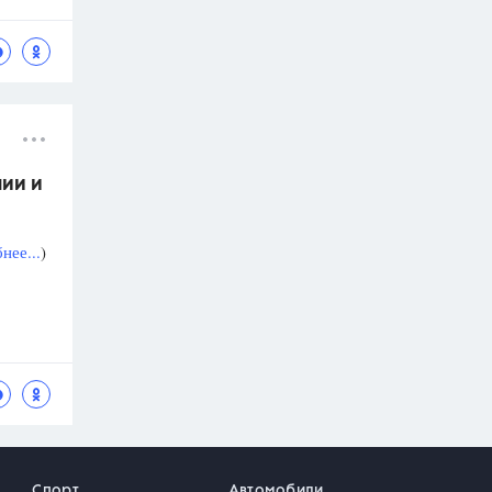
мии и
нее...
)
Спорт
Автомобили