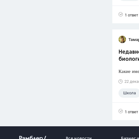
1 ответ
Тама
Недавн
биолог
Какие име
22 дека
Школа
1 ответ
Все новости
Бизнес 