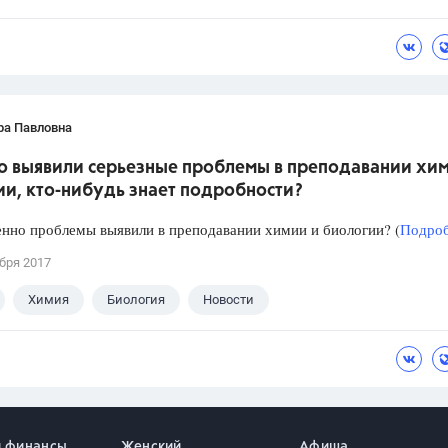
ра Павловна
о выявили серьезные проблемы в преподавании хи
ии, кто-нибудь знает подробности?
нно проблемы выявили в преподавании химии и биологии? (
Подроб
бря 2017
Химия
Биология
Новости
и финансы
Женский
Афиша