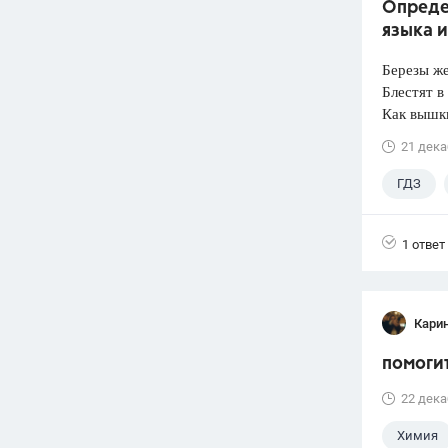
Опреде
языка 
Березы ж
Блестят в
Как вышки
21 дека
ГДЗ
1 ответ
Карин
помоги
22 дека
Химия