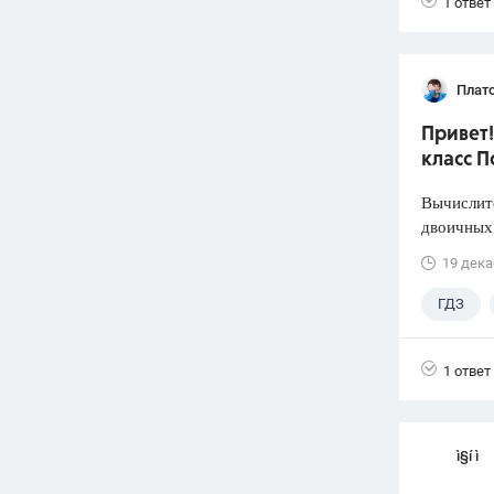
1 ответ
Плат
Привет!
класс П
Вычислит
двоичных 
19 дека
ГДЗ
1 ответ
ì§í ì 