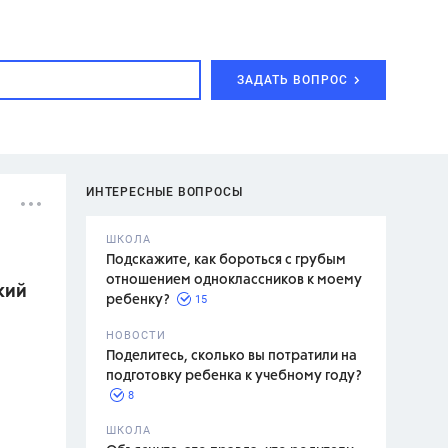
ЗАДАТЬ ВОПРОС
ИНТЕРЕСНЫЕ ВОПРОСЫ
ШКОЛА
Подскажите, как бороться с грубым
отношением одноклассников к моему
кий
15
ребенку?
с,
7 класс,
НОВОСТИ
2 класс
Поделитесь, сколько вы потратили на
подготовку ребенка к учебному году?
8
.,
ШКОЛА
асян Л.С.,