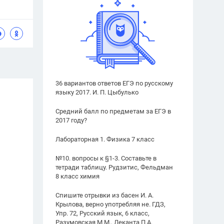
36 вариантов ответов ЕГЭ по русскому
языку 2017. И. П. Цыбулько
Средний балл по предметам за ЕГЭ в
2017 году?
Лабораторная 1. Физика 7 класс
№10. вопросы к §1-3. Составьте в
тетради таблицу. Рудзитис, Фельдман
8 класс химия
Спишите отрывки из басен И. А.
Крылова, верно употребляя не. ГДЗ,
Упр. 72, Русский язык, 6 класс,
Разумовская М.М., Леканта П.А.