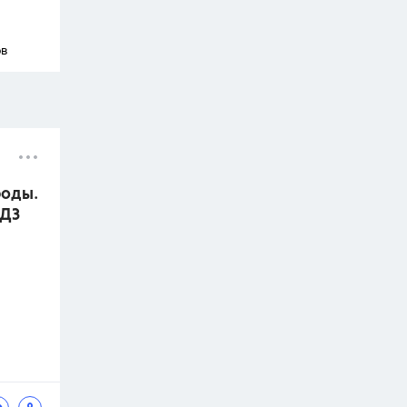
ов
роды.
ГДЗ