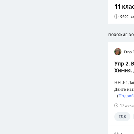
11 кла
9692 в
ПОХОЖИЕ В
Егор 
Упр 2. 
Химия. 
HELP! Дай
Дайте на
(
Подробн
17 дека
ГДЗ