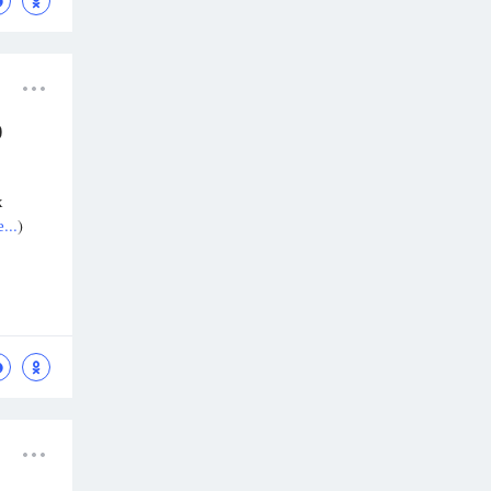
0
х
...
)