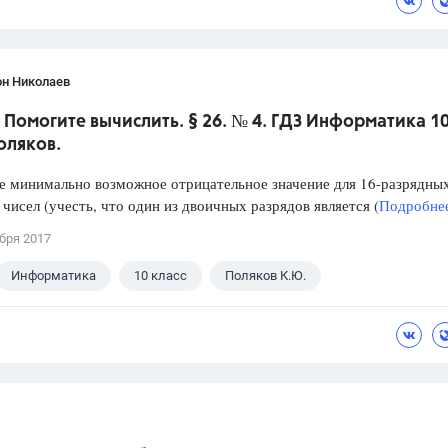
он Николаев
 Помогите вычислить. § 26. № 4. ГДЗ Информатика 1
оляков.
е минимально возможное отрицательное значение для 16-разрядны
чисел (учесть, что один из двоичных разрядов является (
Подробнее
бря 2017
Информатика
10 класс
Поляков К.Ю.