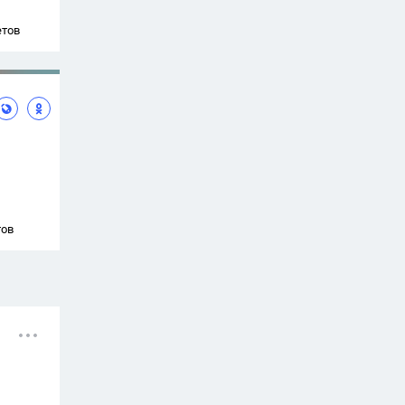
етов
тов