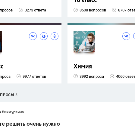
10 класс
опросов
3273 ответа
8508 вопросов
8707 отв
сс
Химия
опроса
9977 ответов
3992 вопроса
4060 отве
ОПРОСЫ
5
а Бикмурзина
те решить очень нужно