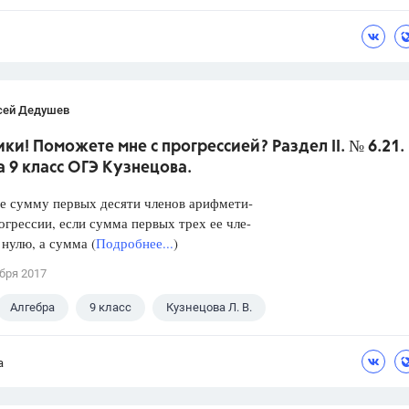
сей Дедушев
ки! Поможете мне с прогрессией? Раздел II. № 6.21.
 9 класс ОГЭ Кузнецова.
е сумму первых десяти членов арифмети-
огрессии, если сумма первых трех ее чле-
 нулю, а сумма (
Подробнее...
)
бря 2017
Алгебра
9 класс
Кузнецова Л. В.
а