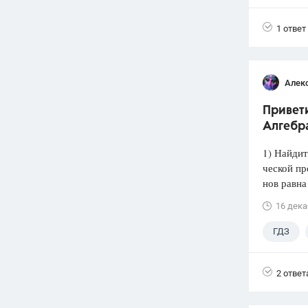
1 ответ
Алек
Привети
Алгебра
1) Найдит
ческой пр
нов равна
16 дека
ГДЗ
2 ответ