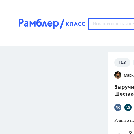
?
ГДЗ
Популярные тем
Мари
ГДЗ
67571
ответ
Выручит
ЕГЭ
Шестако
3273
ответа
ОГЭ
3460
ответов
Решите не
ФИПИ
30
ответов