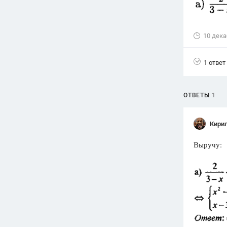
Вузы
1752
ответа
10 дека
Олимпиады
82
ответа
1 ответ
Spotlight
1551
ответ
ОТВЕТЫ
1
ГИА
280
ответов
Кири
Выручу: