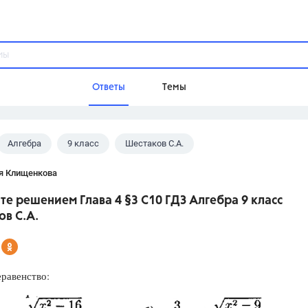
Ответы
Темы
Алгебра
9 класс
Шестаков С.А.
ы
Домашнее задание
Русский язык,
Химия,
Геометрия,
я Клищенкова
Обществознание,
Физика
е решением Глава 4 §3 С10 ГДЗ Алгебра 9 класс
Школа
в С.А.
9 класс,
8 класс,
11 класс,
10 клас
6 класс,
4 класс,
5 класс,
1 класс,
Учебники
равенство:
Разумовская М.М.,
Габриелян О.С
Рудзитис Г.Е.,
Цыбулько И.П.,
Атан