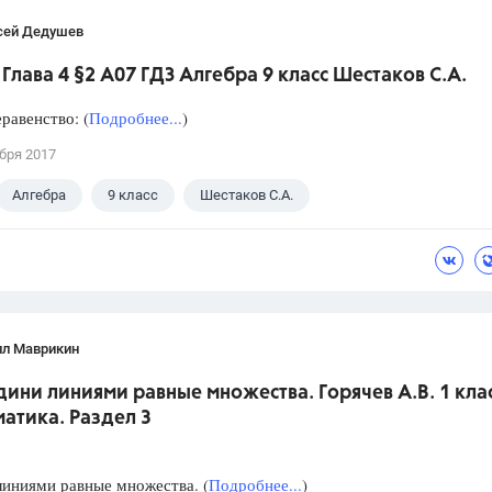
сей Дедушев
Глава 4 §2 А07 ГДЗ Алгебра 9 класс Шестаков С.А.
равенство: (
Подробнее...
)
бря 2017
Алгебра
9 класс
Шестаков С.А.
лл Маврикин
дини линиями равные множества. Горячев А.В. 1 кла
атика. Раздел 3
иниями равные множества. (
Подробнее...
)