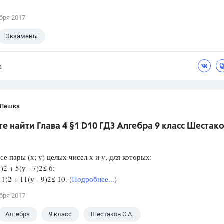
бря 2017
Экзамены
а
 Лешка
е найти Глава 4 §1 D10 ГДЗ Алгебра 9 класс Шестак
се пары (х; у) целых чисел х и у, для которых:
)2 + 5(у - 7)2≤ 6;
1)2 + 11(у - 9)2≤ 10. (
Подробнее...
)
бря 2017
Алгебра
9 класс
Шестаков С.А.