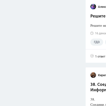
Алек
Решите 
Решите не
16 дека
ГДЗ
1 ответ
Кири
38. Сое
Информ
38.
Соедини л