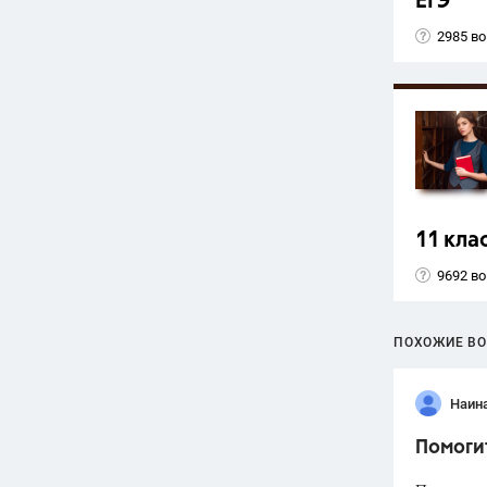
ЕГЭ
2985 в
11 кла
9692 в
ПОХОЖИЕ В
Наин
Помоги