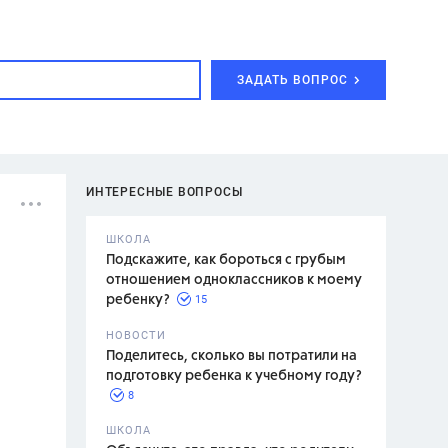
ЗАДАТЬ ВОПРОС
ИНТЕРЕСНЫЕ ВОПРОСЫ
ШКОЛА
Подскажите, как бороться с грубым
отношением одноклассников к моему
15
ребенку?
с,
7 класс,
НОВОСТИ
2 класс
Поделитесь, сколько вы потратили на
подготовку ребенка к учебному году?
8
.,
ШКОЛА
асян Л.С.,