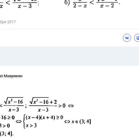
Цветков Л. А.
Психология
бря 2017
Отношения,
Любовь,
Красота,
Во
ПОКАЗАТЬ ВСЕ
лл Маврикин