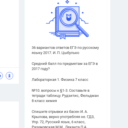
36 вариантов ответов ЕГЭ по русскому
языку 2017. И. П. Цыбулько
Средний балл по предметам за ЕГЭ в
2017 году?
Лабораторная 1. Физика 7 класс
№10. вопросы к §1-3. Составьте в
тетради таблицу. Рудзитис, Фельдман
8 класс химия
Спишите отрывки из басен И. А.
Крылова, верно употребляя не. ГДЗ,
Упр. 72, Русский язык, 6 класс,
Разумовская М.М., Леканта П.А.