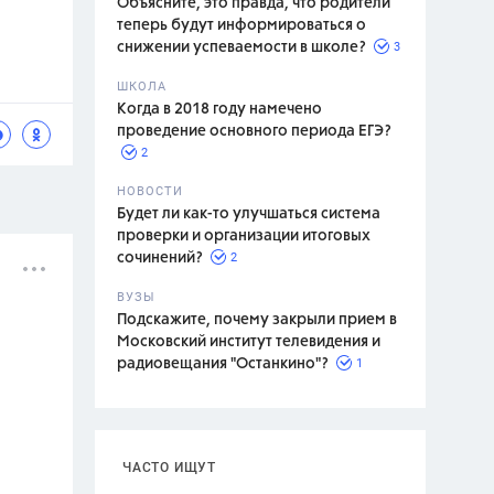
Объясните, это правда, что родители
теперь будут информироваться о
3
снижении успеваемости в школе?
ШКОЛА
спитание
Когда в 2018 году намечено
проведение основного периода ЕГЭ?
2
НОВОСТИ
Будет ли как-то улучшаться система
проверки и организации итоговых
2
сочинений?
ВУЗЫ
Подскажите, почему закрыли прием в
Московский институт телевидения и
1
радиовещания "Останкино"?
ЧАСТО ИЩУТ