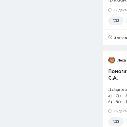
Помогите
17 дека
ГДЗ
3 ответ
Леха
Помогит
С.А.
Найдите в
а) 7(х - 5
б) 9(х - 1
16 дека
ГДЗ