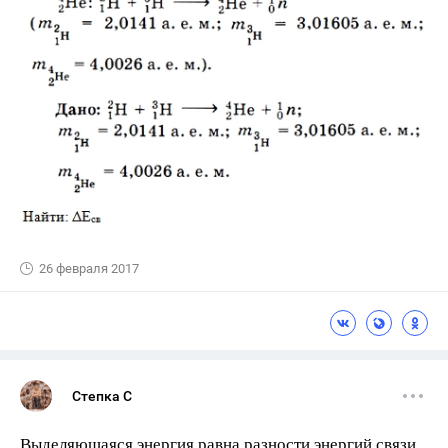
26 февраля 2017
Степка С
Выделяющаяся энергия равна разности энергий связи