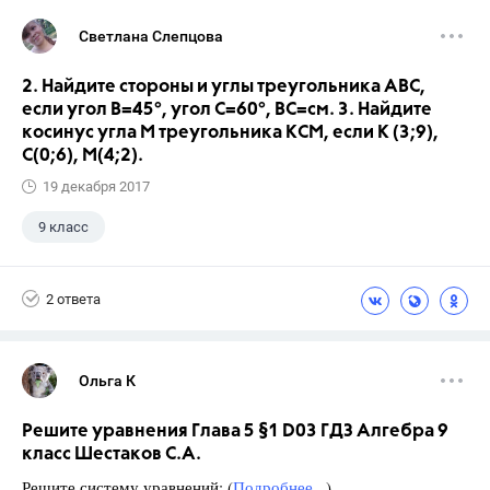
Светлана Слепцова
2. Найдите стороны и углы треугольника АВС,
если угол В=45°, угол С=60°, ВС=см. 3. Найдите
косинус угла М треугольника КСМ, если К (3;9),
С(0;6), М(4;2).
19 декабря 2017
9 класс
2 ответа
Ольга К
Решите уравнения Глава 5 §1 D03 ГДЗ Алгебра 9
класс Шестаков С.А.
Решите систему уравнений: (
Подробнее...
)