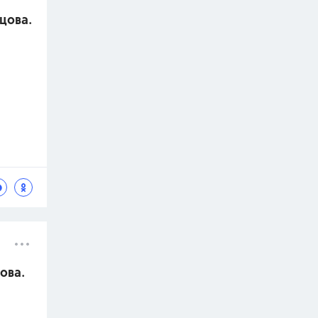
ецова.
ова.