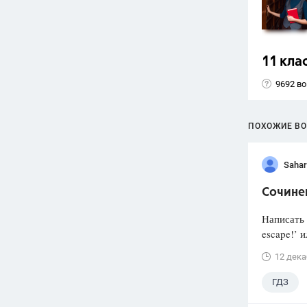
11 кла
9692 в
ПОХОЖИЕ В
Sahar
Сочине
Написать 
escape!’ 
12 дека
ГДЗ