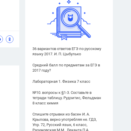
36 вариантов ответов ЕГЭ по русскому
языку 2017. И. П. Цыбулько
Средний балл по предметам за ЕГЭ в
2017 году?
Лабораторная 1. Физика 7 класс
№10. вопросы к §1-3. Составьте в
тетради таблицу. Рудзитис, Фельдман
8 класс химия
Спишите отрывки из басен И. А.
Крылова, верно употребляя не. ГДЗ,
Упр. 72, Русский язык, 6 класс,
Разумовская М.М., Леканта П.А.