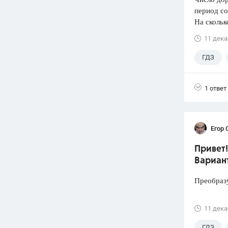
период со
На скольк
11 дека
ГДЗ
1 ответ
Егор 
Привет!
Вариант
Преобразу
11 дека
ГДЗ