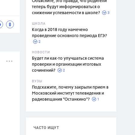
Объясните, это правда, что родители
теперь будут информироваться о
3
снижении успеваемости в школе?
ШКОЛА
спитание
Когда в 2018 году намечено
проведение основного периода ЕГЭ?
2
НОВОСТИ
Будет ли как-то улучшаться система
проверки и организации итоговых
2
сочинений?
ВУЗЫ
Подскажите, почему закрыли прием в
Московский институт телевидения и
1
радиовещания "Останкино"?
ЧАСТО ИЩУТ