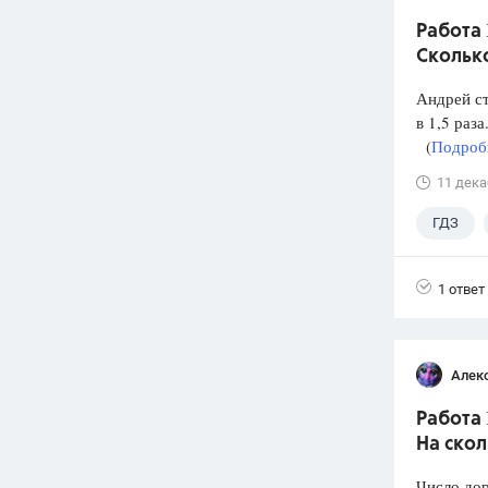
Работа 
Скольк
Андрей ст
в 1,5 раз
(
Подробн
11 дека
ГДЗ
1 ответ
Алек
Работа 
На ско
Число до