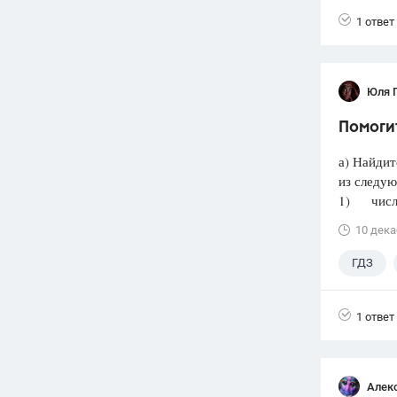
1 ответ
Юля 
Помогит
а) Найдит
из следую
1) число 
10 дека
ГДЗ
1 ответ
Алек