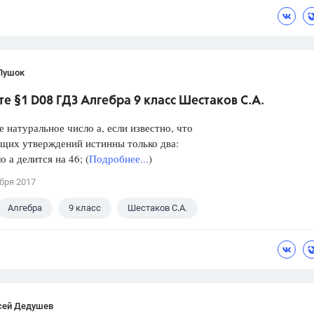
Пушок
е §1 D08 ГДЗ Алгебра 9 класс Шестаков С.А.
е натуральное число а, если известно, что
щих утверждений истинны только два:
а делится на 46; (
Подробнее...
)
бря 2017
Алгебра
9 класс
Шестаков С.А.
сей Дедушев