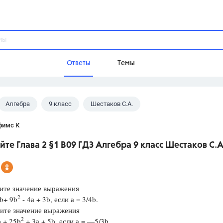
Ответы
Темы
Алгебра
9 класс
Шестаков С.А.
ы
Домашнее задание
Русский язык,
Химия,
Геометрия,
фимс К
Обществознание,
Физика
те Глава 2 §1 B09 ГДЗ Алгебра 9 класс Шестаков С.А
Школа
9 класс,
8 класс,
11 класс,
10 клас
6 класс,
4 класс,
5 класс,
1 класс,
те значение выражения
Учебники
2
b+ 9b
- 4а + 3b, если а = 3/4b.
те значение выражения
Разумовская М.М.,
Габриелян О.С
2
 + 25b
+ 3а + 5b, если а = —5/3b.
Рудзитис Г.Е.,
Цыбулько И.П.,
Атан