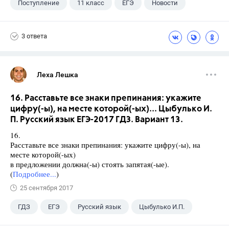
Поступление
11 класс
ЕГЭ
Новости
3 ответа
Леха Лешка
16. Расставьте все знаки препинания: укажите
цифру(-ы), на месте которой(-ых)... Цыбулько И.
П. Русский язык ЕГЭ-2017 ГДЗ. Вариант 13.
16.
Расставьте все знаки препинания: укажите цифру(-ы), на
месте которой(-ых)
в предложении должна(-ы) стоять запятая(-ые).
(
Подробнее...
)
25 сентября 2017
ГДЗ
ЕГЭ
Русский язык
Цыбулько И.П.