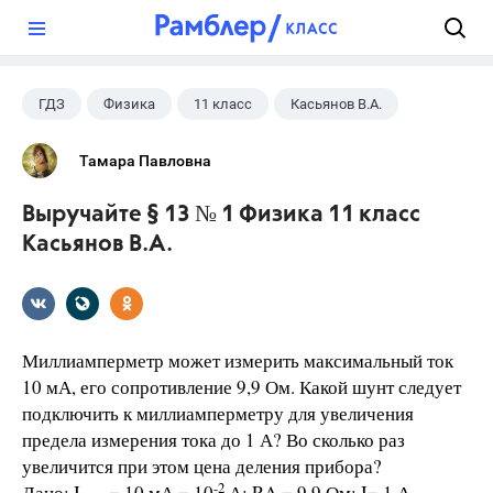
?
ГДЗ
Физика
11 класс
Касьянов В.А.
Тамара Павловна
Выручайте § 13 № 1 Физика 11 класс
Касьянов В.А.
Миллиамперметр может измерить максимальный ток
10 мА, его сопротивление 9,9 Ом. Какой шунт следует
подключить к миллиамперметру для увеличения
предела измерения тока до 1 А? Во сколько раз
увеличится при этом цена деления прибора?
-2
Дано: I
= 10 мА = 10
А; RA = 9,9 Ом; I= 1 А.