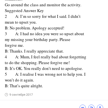
Go around the class and monitor the activity.
Suggested Answer Key
2 A: I’m so sorry for what I said. I didn’t
mean to upset you.
B: No problem. Apology accepted!
3 A: I had no idea you were so upset about
my missing your birthday party. Please
forgive me.
B: Thanks. I really appreciate that.
4 A: Mum, I feel really bad about forgetting
to do the shopping. Please forgive me!
B: It’s OK. You really don’t need to apologise.
5 A: I realise I was wrong not to help you. I
won’t do it again.
B: That’s quite alright.
9 сентября 2017