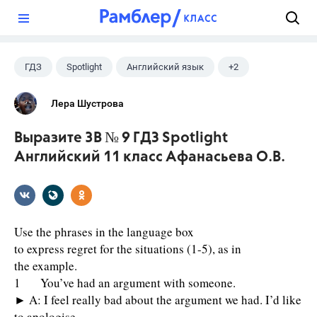
?
ГДЗ
Spotlight
Английский язык
+2
11 класс
Афанасьева О. В.
Лера Шустрова
Выразите 3B № 9 ГДЗ Spotlight
Английский 11 класс Афанасьева О.В.
Use the phrases in the language box
to express regret for the situations (1-5), as in
the example.
1 You’ve had an argument with someone.
► A: I feel really bad about the argument we had. I’d like
to apologise.