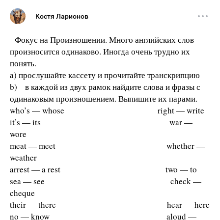
Костя Ларионов
Фокус на Произношении. Много английских слов
произносится одинаково. Иногда очень трудно их
понять.
а) прослушайте кассету и прочитайте транскрипцию
b) в каждой из двух рамок найдите слова и фразы с
одинаковым произношением. Выпишите их парами.
who’s — whose right — write
it’s — its war —
wore
meat — meet whether —
weather
arrest — a rest two — to
sea — see check —
cheque
their — there hear — here
no — know aloud —