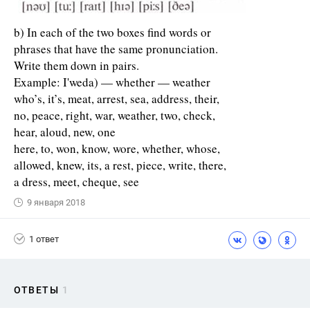
b) In each of the two boxes find words or
phrases that have the same pronunciation.
Write them down in pairs.
Example: I'weda) — whether — weather
who’s, it’s, meat, arrest, sea, address, their,
no, peace, right, war, weather, two, check,
hear, aloud, new, one
here, to, won, know, wore, whether, whose,
allowed, knew, its, a rest, piece, write, there,
a dress, meet, cheque, see
9 января 2018
1 ответ
ОТВЕТЫ
1