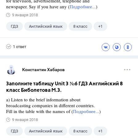
for television, advertisement, telephone and
newspaper. Say if you have any (
Подробнее...
)
9 января 2018
ГДЗ
Английский язык
8 класс
+1
Биболетова М. З.
1 ответ
Константин Хабаров
Заполните таблицу Unit 3 №6 ГДЗ Английский 8
класс Биболетова М.З.
a) Listen to the brief information about
broadcasting companies in different countries.
Fill in the table with the names of (
Подробнее...
)
9 января 2018
ГДЗ
Английский язык
8 класс
+1