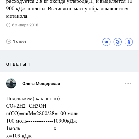
расходуется 2,8 кг оксида углерода(II) и выделяется 10
900 кДж теплоты. Вычислите массу образовавшегося
метанола.
6 января 2018
1 ответ
ОТВЕТЫ
1
Ольга Мещерская
Подскажем) как нет то)
CO+2H2=CH3OH
n(CO)=m/M=2800/28=100 моль
100 моль--------------10900кДж
1моль------------------х
х=109 кДж