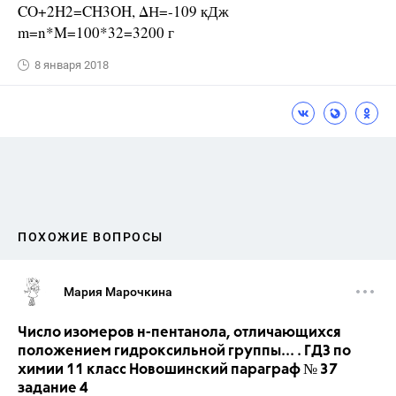
CO+2H2=CH3OH, ΔН=-109 кДж
m=n*M=100*32=3200 г
8 января 2018
ПОХОЖИЕ ВОПРОСЫ
Мария Марочкина
Число изомеров н-пентанола, отличающихся
положением гидроксильной группы... . ГДЗ по
химии 11 класс Новошинский параграф № 37
задание 4