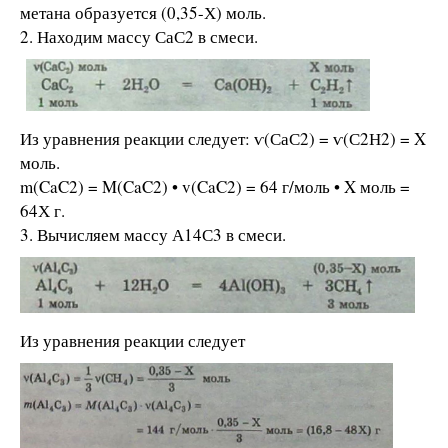
метана образуется (0,35-Х) моль.
2. Находим массу СаС2 в смеси.
Из уравнения реакции следует: ѵ(СаС2) = ѵ(С2Н2) = X
моль.
m(CaC2) = M(CaC2) • v(CaC2) = 64 г/моль • X моль =
64Х г.
3. Вычисляем массу А14С3 в смеси.
Из уравнения реакции следует