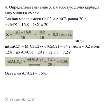
4. Определяем значение X к массовую долю карбида
алю миния в смеси.
Так как масса смеси СаС2 и Al4C3 равна 20 г,
то 64Х + 16,8 - 48Х = 20
тогда
m(СаС2) = М(СаС2) • ѵ(СаС2) = 64 г, моль • 0,2 моль
12,8 г m(Al4C3) = 20 г - 12,8 г = 7,2 г
Ответ: ω(Аl4Са) = 36%.
24 сентября 2017