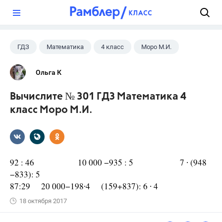
?
ГДЗ
Математика
4 класс
Моро М.И.
Ольга К
Вычислите № 301 ГДЗ Математика 4
класс Моро М.И.
92 : 46 10 000 −935 : 5 7 ∙ (948
−833): 5
87:29 20 000−198∙4 (159+837): 6 ∙ 4
18 октября 2017