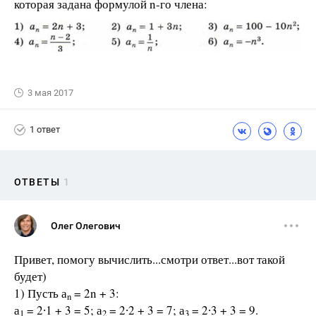
которая задана формулой n-го члена:
3 мая 2017
1 ответ
ОТВЕТЫ
1
Олег Олегович
Привет, помогу вычислить...смотри ответ...вот такой
будет)
1) Пусть а
= 2n + 3:
n
а
= 2∙1 + 3 = 5; а
= 2∙2 + 3 = 7; а
= 2∙3 + 3 = 9.
1
2
3