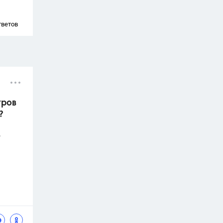
тветов
тров
?
.