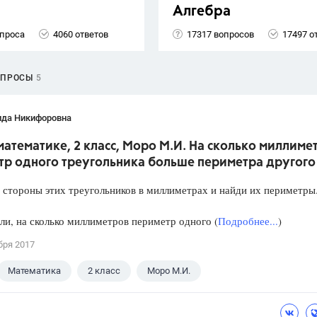
Алгебра
опроса
4060 ответов
17317 вопросов
17497 о
ОПРОСЫ
5
ида Никифоровна
математике, 2 класс, Моро М.И. На сколько миллиме
тр одного треугольника больше периметра другого
 стороны этих треугольников в миллиметрах и найди их периметры
ли, на сколько миллиметров периметр одного (
Подробнее...
)
бря 2017
Математика
2 класс
Моро М.И.