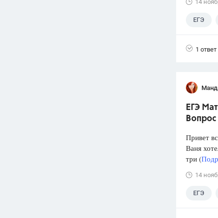
14 нояб
ЕГЭ
1 ответ
Манд
ЕГЭ Мат
Вопрос
Привет вс
Ваня хоте
три (
Подр
14 нояб
ЕГЭ