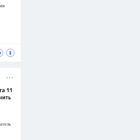
ыми
та 11
чить
атель