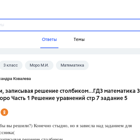
Ответы
Темы
3 класс
Моро М.И.
Математика
ы
Домашнее задание
Русский язык,
Химия,
Геометрия,
сандра Ковалева
Обществознание,
Физика
, записывая решение столбиком...ГДЗ математика 3
Школа
оро Часть 1 Решение уравнений стр 7 задание 5
9 класс,
8 класс,
11 класс,
10 клас
6 класс,
4 класс,
5 класс,
1 класс,
Учебники
 бы вы решили?) Конечно стыдно, но я зависла над заданием для
ссника(
Разумовская М.М.,
Габриелян О.С
записывая решение столбиком.
Рудзитис Г.Е.,
Цыбулько И.П.,
Атан