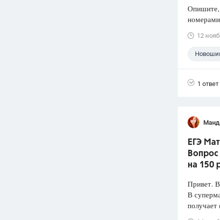
Опишите,
номерами 
12 нояб
Новошин
1 ответ
Манд
ЕГЭ Мат
Вопрос
на 150 
Привет. 
В суперма
получает 