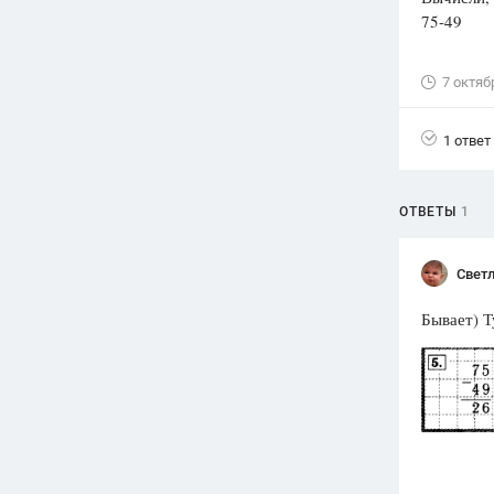
75-4
Вузы
1752
ответа
7 октяб
Олимпиады
82
ответа
1 ответ
Spotlight
1551
ответ
ОТВЕТЫ
1
ГИА
280
ответов
Свет
Бывает) Т