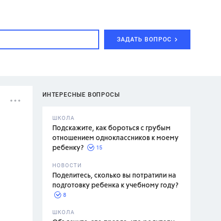
ЗАДАТЬ ВОПРОС
ИНТЕРЕСНЫЕ ВОПРОСЫ
ШКОЛА
Подскажите, как бороться с грубым
отношением одноклассников к моему
15
ребенку?
с,
7 класс,
НОВОСТИ
2 класс
Поделитесь, сколько вы потратили на
подготовку ребенка к учебному году?
8
.,
ШКОЛА
асян Л.С.,