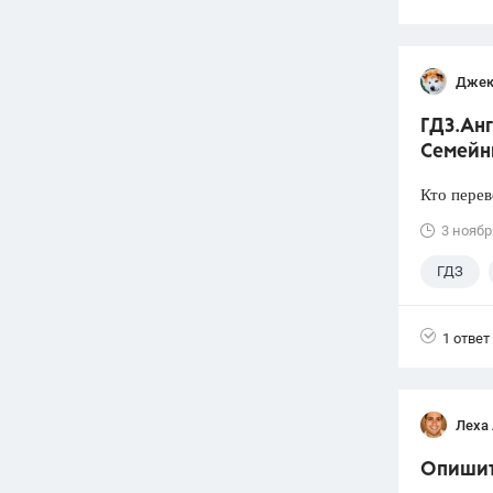
Джек
ГДЗ.Анг
Семейн
Кто перев
3 ноябр
ГДЗ
1 ответ
Леха
Опишите