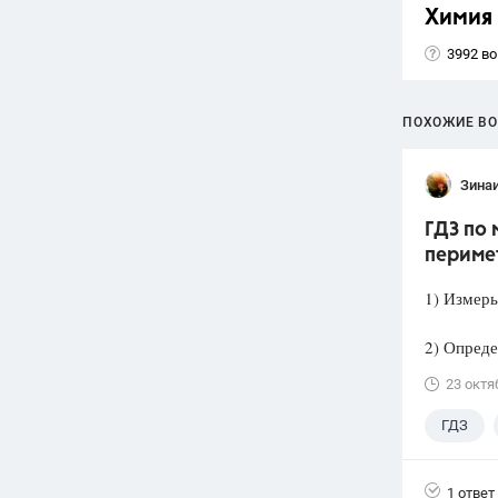
Химия
3992 в
ПОХОЖИЕ В
Зина
ГДЗ по 
периме
1) Измерь
2) Опреде
23 октя
ГДЗ
1 ответ