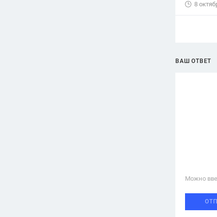
8 октяб
ВАШ ОТВЕТ
Можно вве
ОТ