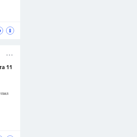
та 11
упил