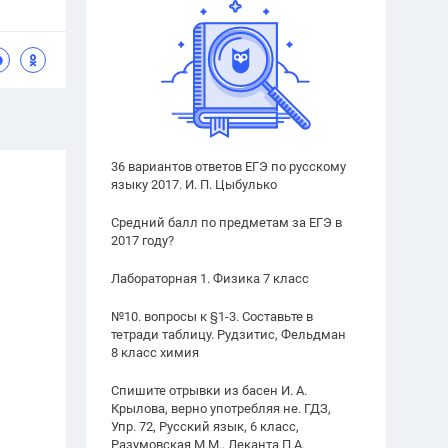
36 вариантов ответов ЕГЭ по русскому
языку 2017. И. П. Цыбулько
Средний балл по предметам за ЕГЭ в
2017 году?
Лабораторная 1. Физика 7 класс
№10. вопросы к §1-3. Составьте в
тетради таблицу. Рудзитис, Фельдман
8 класс химия
Спишите отрывки из басен И. А.
Крылова, верно употребляя не. ГДЗ,
Упр. 72, Русский язык, 6 класс,
Разумовская М.М., Леканта П.А.