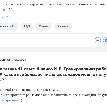
 пользуясь планом характеристики, химические элементы с атомн
16 и 20.
ря 2017
ский И.И.
ГДЗ
Химия
9 класс
аринка Алексеева
ематика 11 класс. Ященко И. В. Тренировочная рабо
 9 Какое наибольшее число шоколадок можно полу
р.?
Выручайте с ответом по математике…
ркете проходит рекламная акция: заплатив за две шоколадки, покуп
(
Подробнее...
)