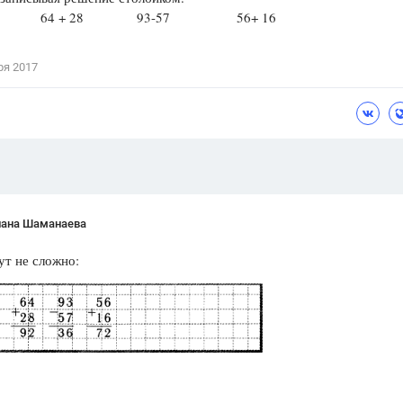
9 64 + 28 93-57 56+ 16
Цветков Л. А.
Психология
ря 2017
Отношения,
Любовь,
Красота,
Во
ПОКАЗАТЬ ВСЕ
лана Шаманаева
ут не сложно: