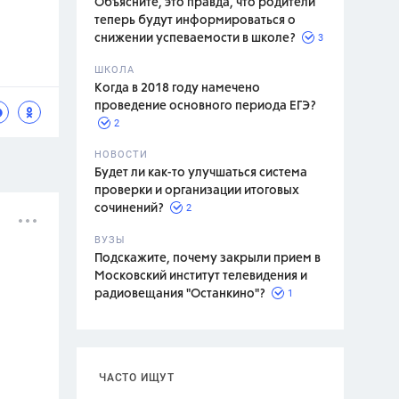
Объясните, это правда, что родители
теперь будут информироваться о
3
снижении успеваемости в школе?
ШКОЛА
спитание
Когда в 2018 году намечено
проведение основного периода ЕГЭ?
2
НОВОСТИ
Будет ли как-то улучшаться система
проверки и организации итоговых
2
сочинений?
ВУЗЫ
Подскажите, почему закрыли прием в
Московский институт телевидения и
1
радиовещания "Останкино"?
ЧАСТО ИЩУТ