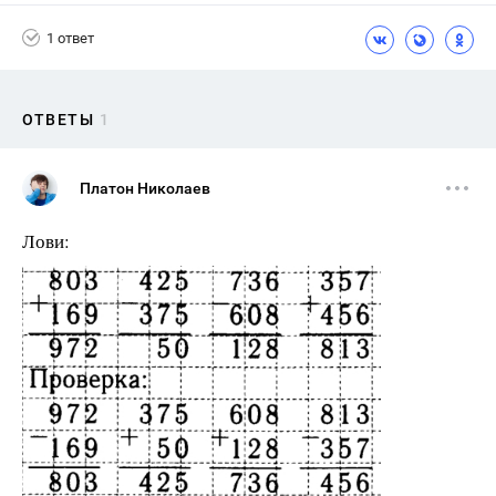
1 ответ
ОТВЕТЫ
1
Платон Николаев
Лови: