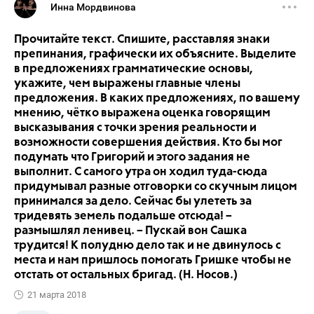
Инна Мордвинова
Прочитайте текст. Спишите, расставляя знаки
препинания, графически их объясните. Выделите
в предложениях грамматические основы,
укажите, чем выражены главные члены
предложения. В каких предложениях, по вашему
мнению, чётко выражена оценка говорящим
высказывания с точки зрения реальности и
возможности совершения действия. Кто бы мог
подумать что Григорий и этого задания не
выполнит. С самого утра он ходил туда-сюда
придумывал разные отговорки со скучным лицом
принимался за дело. Сейчас бы улететь за
тридевять земель подальше отсюда! –
размышлял ленивец. – Пускай вон Сашка
трудится! К полудню дело так и не двинулось с
места и нам пришлось помогать Гришке чтобы не
отстать от остальных бригад. (Н. Носов.)
21 марта 2018