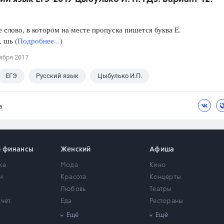
слово, в котором на месте пропуска пишется буква Е.
, шь (
Подробнее...
)
ября 2017
ЕГЭ
Русский язык
Цыбулько И.П.
а
и финансы
Женский
Афиша
ка
Мода
Кино
и
Красота
Концерты
Любовь
Театры
счет
Еда
Рестораны
мость
Здоровье
Город
Ещё
Ещё