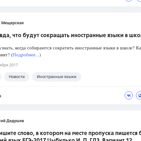
а Мещерская
вда, что будут сокращать иностранные языки в шк
знать, когда собираются сократить иностранные языки в школе? Ка
авят? (
Подробнее...
)
ября 2017
Новости
Иностранные языки
а
сей Дедушев
ишите слово, в котором на месте пропуска пишется 
кий язык ЕГЭ-2017 Цыбулько И. П. ГДЗ. Вариант 12.