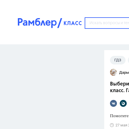
?
ГДЗ
Популярные тем
Дарь
ГДЗ
67571
ответ
Выберит
ЕГЭ
класс. 
3273
ответа
ОГЭ
3460
ответов
Помогите
ФИПИ
27 мая 
30
ответов