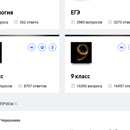
логия
ЕГЭ
проса
262 ответа
2985 вопросов
3273 отв
сс
9 класс
опросов
8707 ответов
16392 вопроса
16957 от
ОПРОСЫ
5
 Черешнева