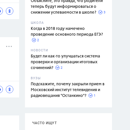
Объясните, это правда, что родители
теперь будут информироваться о
3
снижении успеваемости в школе?
ШКОЛА
спитание
Когда в 2018 году намечено
проведение основного периода ЕГЭ?
2
НОВОСТИ
Будет ли как-то улучшаться система
проверки и организации итоговых
2
сочинений?
ВУЗЫ
Подскажите, почему закрыли прием в
Московский институт телевидения и
1
радиовещания "Останкино"?
ЧАСТО ИЩУТ