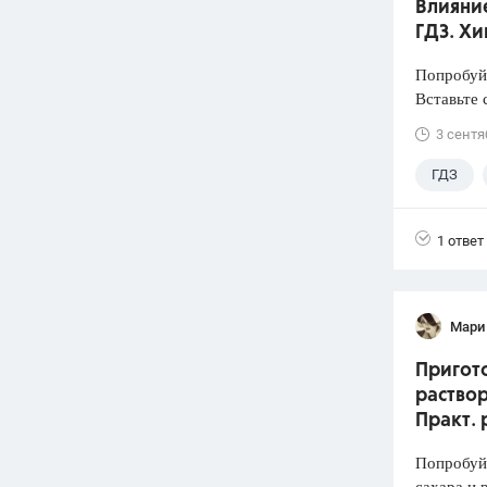
Влияние
ГДЗ. Хи
Попробуйт
Вставьте 
3 сентя
ГДЗ
1 ответ
Мари
Пригото
раствор
Практ. 
Попробуй
сахара и 