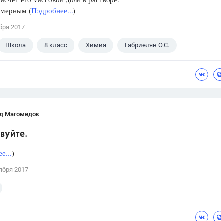
 мерным (
Подробнее...
)
бря 2017
Школа
8 класс
Химия
Габриелян О.С.
д Магомедов
вуйте.
е...
)
ября 2017