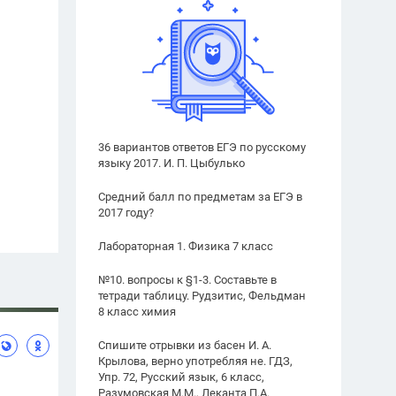
36 вариантов ответов ЕГЭ по русскому
языку 2017. И. П. Цыбулько
Средний балл по предметам за ЕГЭ в
2017 году?
Лабораторная 1. Физика 7 класс
№10. вопросы к §1-3. Составьте в
тетради таблицу. Рудзитис, Фельдман
8 класс химия
Спишите отрывки из басен И. А.
Крылова, верно употребляя не. ГДЗ,
Упр. 72, Русский язык, 6 класс,
Разумовская М.М., Леканта П.А.