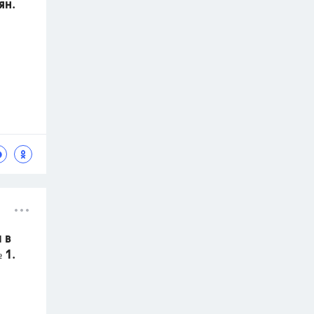
ян.
 в
 1.