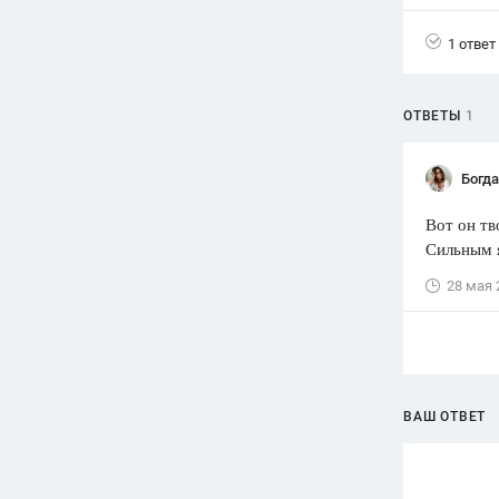
Вузы
1 ответ
1752
ответа
Олимпиады
ОТВЕТЫ
1
82
ответа
Spotlight
Богд
1551
ответ
Вот он тв
ГИА
Сильным 
280
ответов
28 мая 
ВАШ ОТВЕТ