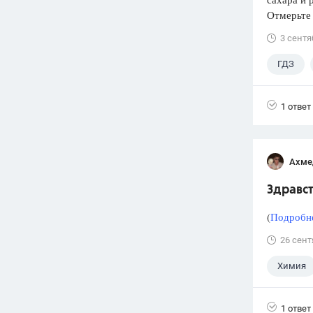
Отмерьте
3 сентя
ГДЗ
1 ответ
Ахме
Здравст
(
Подробне
26 сент
Химия
1 ответ