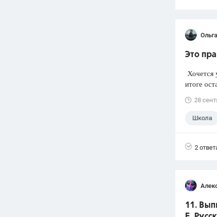
Ольг
Это пра
Хочется у
итоге ост
28 сент
Школа
2 ответ
Алек
11. Вып
Е. Русс