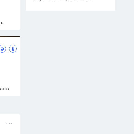
ета
ветов