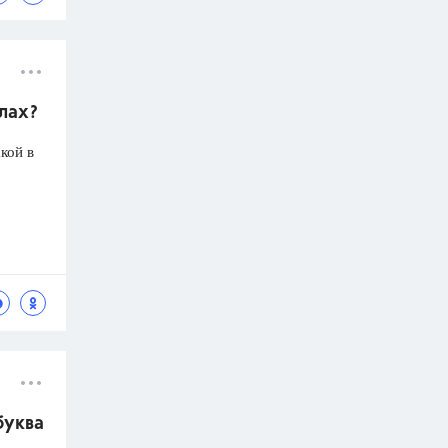
олах?
кой в
буква