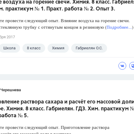
 воздуха на горение свечи. Химия. 8 класс. Габриел
м. практикум № 1. Практ. работа № 2. Опыт 3.
е провести следующий опыт. Влияние воздуха на горение свечи.
стеклянную трубку с оттянутым концом в резиновую (
Подробнее...
)
бря 2017
Школа
8 класс
Химия
Габриелян О.С.
 Черешнева
вление раствора сахара и расчёт его массовой доли
е. Химия. 8 класс. Габриелян. ГДЗ. Хим. практикум №
работа № 5.
те провести следующий опыт. Приготовление раствора
расчёт его массовой доли в растворе.