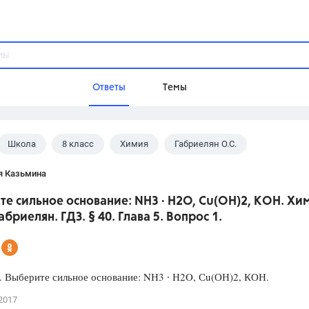
Ответы
Темы
Школа
8 класс
Химия
Габриелян О.С.
ы
Домашнее задание
Русский язык,
Химия,
Геометрия,
я Казьмина
Обществознание,
Физика
е сильное основание: NН3 ∙ Н2O, Сu(ОН)2, КОН. Хим
Школа
Габриелян. ГДЗ. § 40. Глава 5. Вопрос 1.
9 класс,
8 класс,
11 класс,
10 клас
6 класс,
4 класс,
5 класс,
1 класс,
Учебники
. Выберите сильное основание: NН3 ∙ Н2O, Сu(ОН)2, КОН.
Разумовская М.М.,
Габриелян О.С
2017
Рудзитис Г.Е.,
Цыбулько И.П.,
Атан