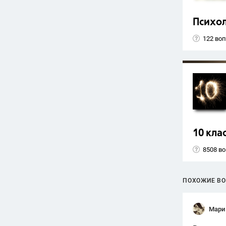
Психо
122 во
10 кла
8508 в
ПОХОЖИЕ В
Мари