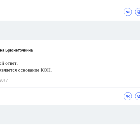
Цветков Л. А.
Психология
Отношения,
Любовь,
Красота,
Во
ПОКАЗАТЬ ВСЕ
ана Брюнеточкина
ой ответ.
является основание КОН.
2017