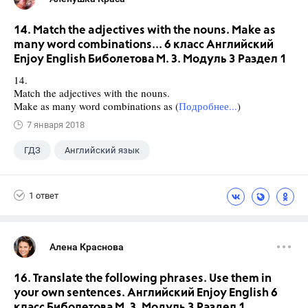
14. Match the adjectives with the nouns. Make as
many word combinations... 6 класс Английский
Enjoy English Биболетова М. З. Модуль 3 Раздел 1
14.
Match the adjectives with the nouns.
Make as many word combinations as (
Подробнее...
)
7 января 2018
ГДЗ
Английский язык
Биболетова М. З.
+1
6 класс
1 ответ
Алена Краснова
16. Translate the following phrases. Use them in
your own sentences. Английский Enjoy English 6
класс Биболетова М. З. Модуль 3 Раздел 1