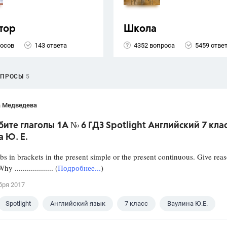
тор
Школа
росов
143 ответа
4352 вопроса
5459 отве
ОПРОСЫ
5
а Медведева
ите глаголы 1A № 6 ГДЗ Spotlight Английский 7 кла
 Ю. Е.
rbs in brackets in the present simple or the present continuous. Give rea
................. (
Подробнее...
)
бря 2017
Spotlight
Английский язык
7 класс
Ваулина Ю.Е.