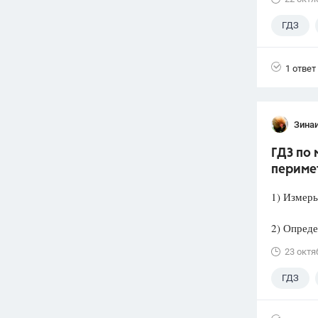
ГДЗ
1 ответ
Зина
ГДЗ по 
периме
1) Измерь
2) Опреде
23 октя
ГДЗ