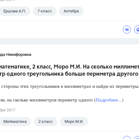
Ершова А.П.
7 класс
Алгебра
ида Никифоровна
математике, 2 класс, Моро М.И. На сколько миллиме
тр одного треугольника больше периметра другого
 стороны этих треугольников в миллиметрах и найди их периметры
ли, на сколько миллиметров периметр одного (
Подробнее...
)
бря 2017
Математика
2 класс
Моро М.И.