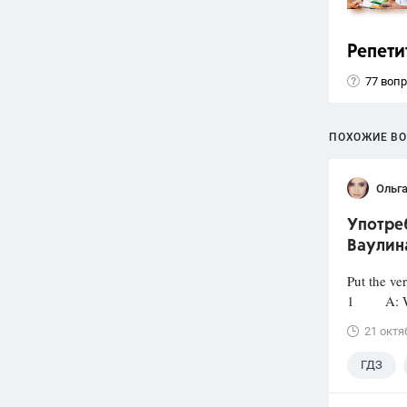
Репети
77 воп
ПОХОЖИЕ В
Ольг
Употреб
Ваулина
Put the ve
1 A: Why ..
21 октя
ГДЗ