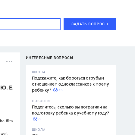
ЗАДАТЬ ВОПРОС
ИНТЕРЕСНЫЕ ВОПРОСЫ
ШКОЛА
Подскажите, как бороться с грубым
отношением одноклассников к моему
Ю. Е.
15
ребенку?
с,
7 класс,
НОВОСТИ
2 класс
Поделитесь, сколько вы потратили на
подготовку ребенка к учебному году?
8
he film
.,
ШКОЛА
 we)
асян Л.С.,