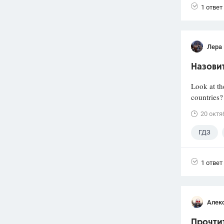
1 ответ
Лера
Назовит
Look at th
countries?
20 октя
ГДЗ
1 ответ
Алек
Прочтит