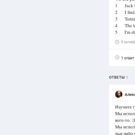
1 Jack is 
Вузы
2 I find t
1752
ответа
3 Tonia is
4 The trip
Олимпиады
5 I'm dis
82
ответа
5 октяб
Spotlight
1551
ответ
1 ответ
ГИА
280
ответов
ОТВЕТЫ
1
Алек
Изучите г
Мы исполь
кого-то. 
Мы исполь
чьи-либо 