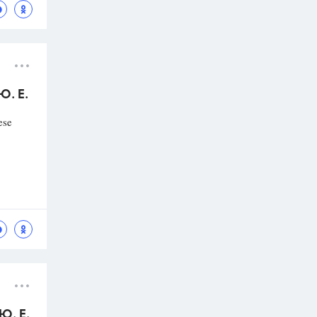
Ю. Е.
ese
Ю. Е.