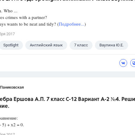
. Who ...
crimes with a partner?
wants to be neat and tidy? (
Подробнее...
)
бря 2017
Spotlight
Английский язык
7 класс
Ваулина Ю.Е.
 Паниковская
ебра Ершова А.П. 7 класс С-12 Вариант А-2 №4. Реш
ние.
равнение:
+ 5) + х2 = 0.
бря 2017