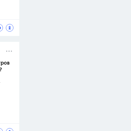
тров
?
.