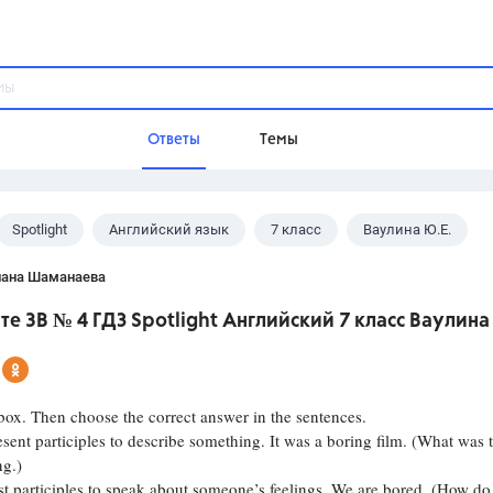
Ответы
Темы
Spotlight
Английский язык
7 класс
Ваулина Ю.Е.
ы
Домашнее задание
Русский язык,
Химия,
Геометрия,
лана Шаманаева
Обществознание,
Физика
е 3B № 4 ГДЗ Spotlight Английский 7 класс Ваулина 
Школа
9 класс,
8 класс,
11 класс,
10 клас
6 класс,
4 класс,
5 класс,
1 класс,
box. Then choose the correct answer in the sentences.
Учебники
sent participles to describe something. It was a boring film. (What was t
ng.)
Разумовская М.М.,
Габриелян О.С
t participles to speak about someone’s feelings. We are bored. (How do
Рудзитис Г.Е.,
Цыбулько И.П.,
Атан