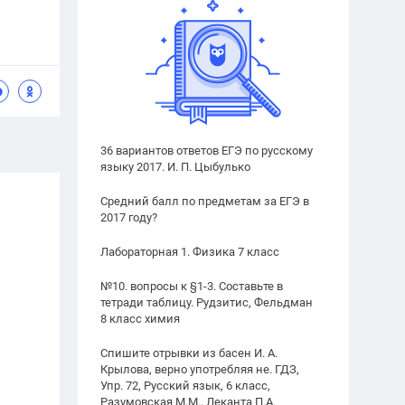
36 вариантов ответов ЕГЭ по русскому
языку 2017. И. П. Цыбулько
Средний балл по предметам за ЕГЭ в
2017 году?
Лабораторная 1. Физика 7 класс
№10. вопросы к §1-3. Составьте в
тетради таблицу. Рудзитис, Фельдман
8 класс химия
Спишите отрывки из басен И. А.
Крылова, верно употребляя не. ГДЗ,
Упр. 72, Русский язык, 6 класс,
Разумовская М.М., Леканта П.А.