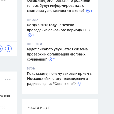
Объясните, это правда, что родители
теперь будут информироваться о
3
снижении успеваемости в школе?
ШКОЛА
спитание
Когда в 2018 году намечено
проведение основного периода ЕГЭ?
2
НОВОСТИ
Будет ли как-то улучшаться система
проверки и организации итоговых
2
сочинений?
ВУЗЫ
Подскажите, почему закрыли прием в
Московский институт телевидения и
1
радиовещания "Останкино"?
то или
 про
ЧАСТО ИЩУТ