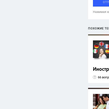
ОТ
Нажимая кн
ПОХОЖИЕ Т
Иност
66 воп