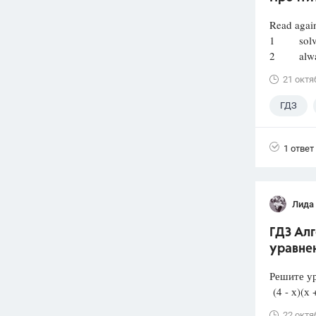
Read again
1 solves 
2 always 
21 октя
ГДЗ
1 ответ
Лида
ГДЗ Алг
уравне
Решите у
(4 - х)(х 
22 октя