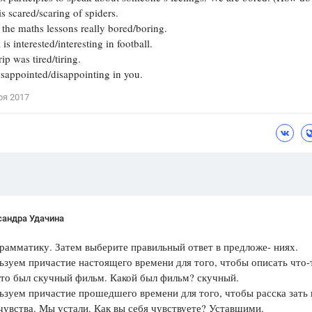
scared/scaring of spiders.
Цветков Л. А.
he maths lessons really bored/boring.
 interested/interesting in football.
Психология
 was tired/tiring.
Отношения,
Любовь,
Красота,
Во
appointed/disappointing in you.
ря 2017
ПОКАЗАТЬ ВСЕ
сандра Удачина
рамматику. Затем выберите правильный ответ в предложе- ниях.
зуем причастие настоящего времени для того, чтобы описать что-
Это был скучный фильм. Какой был фильм? скучный.
зуем причастие прошедшего времени для того, чтобы расска­ зать
чувства. Мы устали. Как вы себя чувствуете? Уставшими.