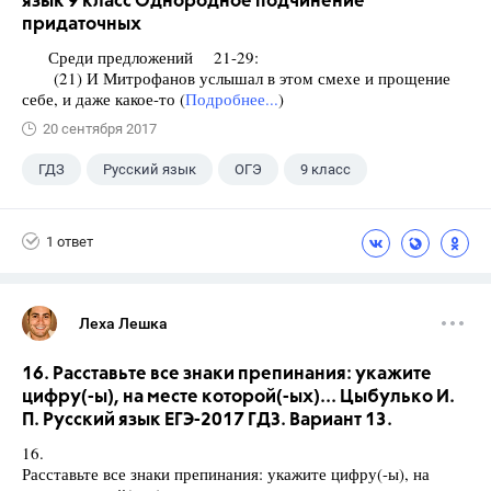
язык 9 класс Однородное подчинение
придаточных
Среди предложений 21-29:
(21) И Митрофанов услышал в этом смехе и прощение
себе, и даже какое-то (
Подробнее...
)
20 сентября 2017
ГДЗ
Русский язык
ОГЭ
9 класс
+1
Васильевых И.П.
1 ответ
Леха Лешка
16. Расставьте все знаки препинания: укажите
цифру(-ы), на месте которой(-ых)... Цыбулько И.
П. Русский язык ЕГЭ-2017 ГДЗ. Вариант 13.
16.
Расставьте все знаки препинания: укажите цифру(-ы), на