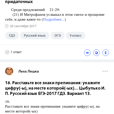
придаточных
Среди предложений 21-29:
(21) И Митрофанов услышал в этом смехе и прощение
себе, и даже какое-то (
Подробнее...
)
20 сентября 2017
ГДЗ
Русский язык
ОГЭ
9 класс
+1
Васильевых И.П.
1 ответ
Леха Лешка
16. Расставьте все знаки препинания: укажите
цифру(-ы), на месте которой(-ых)... Цыбулько И.
П. Русский язык ЕГЭ-2017 ГДЗ. Вариант 13.
16.
Расставьте все знаки препинания: укажите цифру(-ы), на
месте которой(-ых)