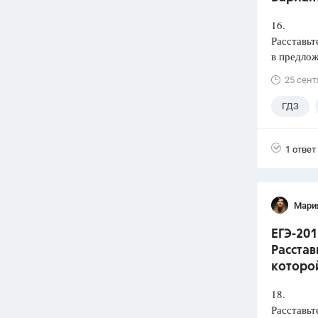
16.
Расставьт
в предлож
25 сент
ГДЗ
1 ответ
Мари
ЕГЭ-201
Расстав
которой
18.
Расставьт