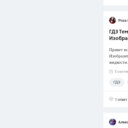
Роза
ГДЗ Тем
Изобра
Привет вс
Изобразит
жидкости.
5 сентя
ГДЗ
1 ответ
Алек