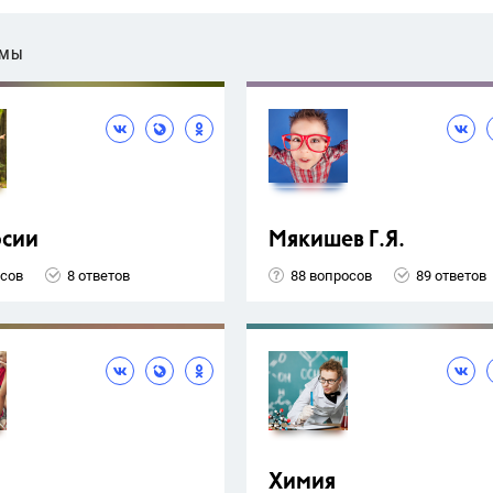
ЕМЫ
рсии
Мякишев Г.Я.
осов
8 ответов
88 вопросов
89 ответов
Химия