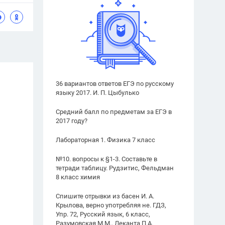
36 вариантов ответов ЕГЭ по русскому
языку 2017. И. П. Цыбулько
Средний балл по предметам за ЕГЭ в
2017 году?
Лабораторная 1. Физика 7 класс
№10. вопросы к §1-3. Составьте в
тетради таблицу. Рудзитис, Фельдман
8 класс химия
Спишите отрывки из басен И. А.
Крылова, верно употребляя не. ГДЗ,
Упр. 72, Русский язык, 6 класс,
Разумовская М.М., Леканта П.А.