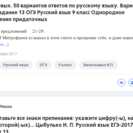
вых. 50 вариантов ответов по русскому языку. Вари
Задание 13 ОГЭ Русский язык 9 класс Однородное
ение придаточных
редложений 21-29:
итрофанов услышал в этом смехе и прощение себе, и даже какое
е...
)
ября 2017
Русский язык
ОГЭ
9 класс
Васильевых И.П.
 Лешка
ставьте все знаки препинания: укажите цифру(-ы), н
оторой(-ых)... Цыбулько И. П. Русский язык ЕГЭ-2017
 13.