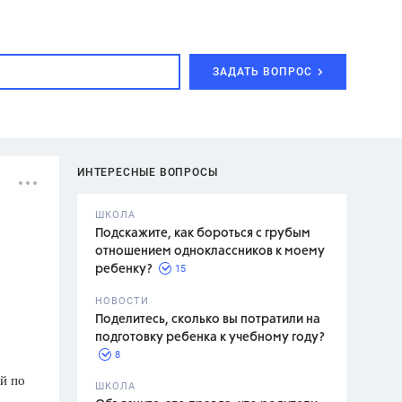
ЗАДАТЬ ВОПРОС
ИНТЕРЕСНЫЕ ВОПРОСЫ
ШКОЛА
Подскажите, как бороться с грубым
отношением одноклассников к моему
15
ребенку?
с,
7 класс,
НОВОСТИ
2 класс
Поделитесь, сколько вы потратили на
подготовку ребенка к учебному году?
8
й по
.,
ШКОЛА
асян Л.С.,