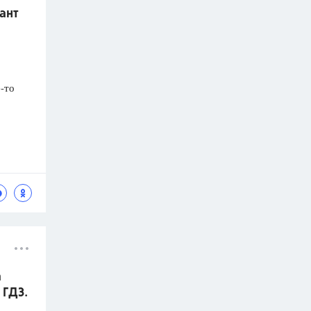
ант
-то
а
 ГДЗ.