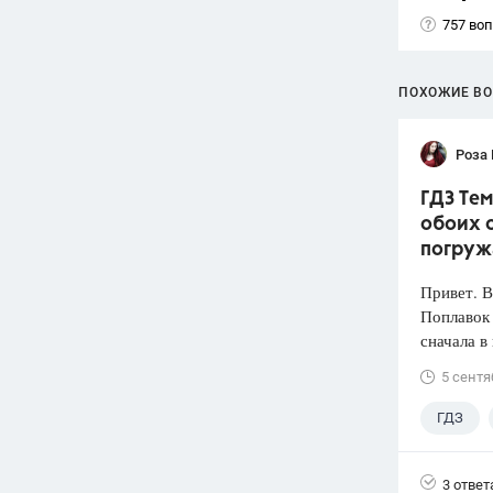
757 во
ПОХОЖИЕ В
Роза
ГДЗ Тем
обоих с
погруж
Привет. 
Поплавок
сначала в
5 сентя
ГДЗ
3 ответ