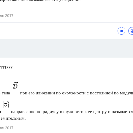
Цветков Л. А.
ля 2017
Психология
Отношения,
Любовь,
Красота,
Во
ПОКАЗАТЬ ВСЕ
g111777
е тела
при его движении по окружности с постоянной по модул
ю
направленно по радиусу окружности к ее центру и называетс
ремительным.
ля 2017