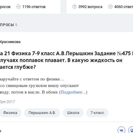
просов
1196 ответов
3992 вопроса
4060 отве
ОПРОСЫ
5
 Красникова
а 21 Физика 7-9 класс А.В.Перышкин Задание №475 
лучаях поплавок плавает. В какую жидкость он
ается глубже?
Выручайте с ответом по физике…
 со свинцовым грузилом внизу опускают
 воду, потом в масло. В обоих (
Подробнее...
)
бря 2017
Физика
Перышкин А.В.
Школа
7 класс
а