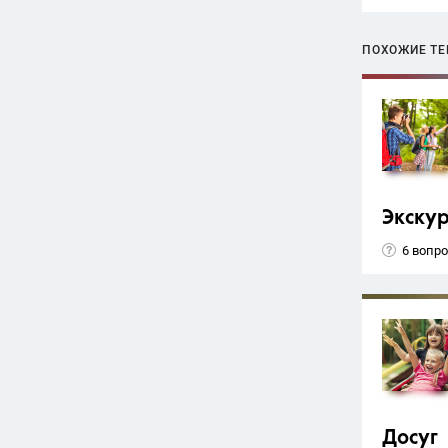
ПОХОЖИЕ Т
Экску
6 вопр
Досуг