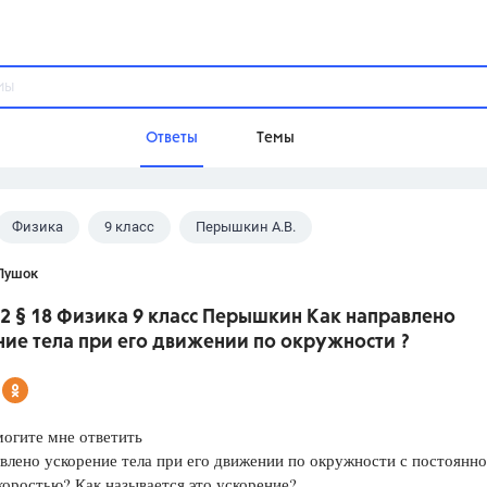
Ответы
Темы
Физика
9 класс
Перышкин А.В.
ы
Домашнее задание
Русский язык,
Химия,
Геометрия,
Пушок
Обществознание,
Физика
2 § 18 Физика 9 класс Перышкин Как направлено
Школа
ие тела при его движении по окружности ?
9 класс,
8 класс,
11 класс,
10 клас
6 класс,
4 класс,
5 класс,
1 класс,
Учебники
огите мне ответить
влено ускорение тела при его движении по окружности с постоянно
Разумовская М.М.,
Габриелян О.С
оростью? Как называется это ускорение?
Рудзитис Г.Е.,
Цыбулько И.П.,
Атан