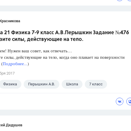
 Красникова
а 21 Физика 7-9 класс А.В.Перышкин Задание №476
зите силы, действующие на тело.
ем! Нужен ваш совет, как отвечать…
е силы, действующие на тело, когда оно плавает на поверхности
 (
Подробнее...
)
бря 2017
Физика
Перышкин А.В.
Школа
7 класс
сей Дедушев