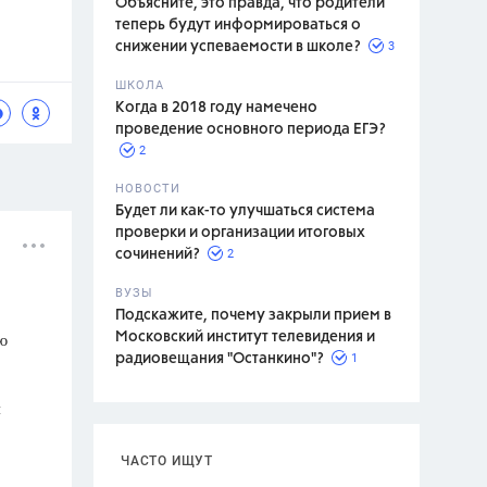
Объясните, это правда, что родители
теперь будут информироваться о
3
снижении успеваемости в школе?
ШКОЛА
спитание
Когда в 2018 году намечено
проведение основного периода ЕГЭ?
2
НОВОСТИ
Будет ли как-то улучшаться система
проверки и организации итоговых
2
сочинений?
ВУЗЫ
Подскажите, почему закрыли прием в
ю
Московский институт телевидения и
1
радиовещания "Останкино"?
я
ЧАСТО ИЩУТ