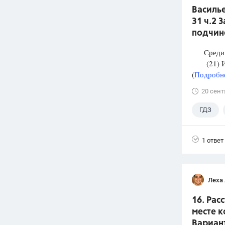
Василье
31 ч.2 
подчин
Среди п
(21) И М
(
Подробне
20 сент
ГДЗ
1 ответ
Леха
16. Рас
месте к
Вариант