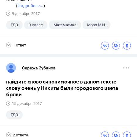
(
Подробнее...
)
9 декабря 2017
ГДЗ
3 класс
Математика
Моро М.И.
1 ответ
Сережа Зубанов
найдите слово синонимочное в даном тексте
слову очень у Никиты были городового цвета
брлви
15 декабря 2017
ГДЗ
2 ответа