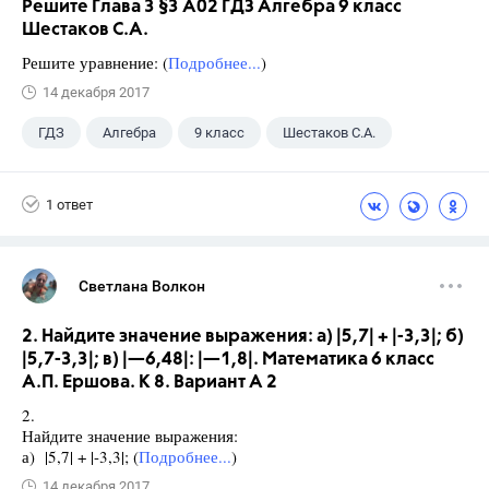
Решите Глава 3 §3 А02 ГДЗ Алгебра 9 класс
Шестаков С.А.
Решите уравнение: (
Подробнее...
)
14 декабря 2017
ГДЗ
Алгебра
9 класс
Шестаков С.А.
1 ответ
Светлана Волкон
2. Найдите значение выражения: а) |5,7| + |-3,3|; б)
|5,7-3,3|; в) |—6,48|: |—1,8|. Математика 6 класс
А.П. Ершова. К 8. Вариант А 2
2.
Найдите значение выражения:
а) |5,7| + |-3,3|; (
Подробнее...
)
14 декабря 2017