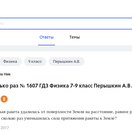
Ответы
Темы
Физика
9 класс
Перышкин А.В.
ы
Домашнее задание
Русский язык,
Химия,
Геометрия,
ла Ник
Обществознание,
Физика
ько раз № 1607 ГДЗ Физика 7-9 класс Перышкин А.В.
Школа
9 класс,
8 класс,
11 класс,
10 клас
6 класс,
4 класс,
5 класс,
1 класс,
ая ракета удалилась от поверхности Земли на расстояние, равное 
Учебники
 сколько раз уменьшилась сила притяжения ракеты к Земле?
Разумовская М.М.,
Габриелян О.С
 2017
Рудзитис Г.Е.,
Цыбулько И.П.,
Атан