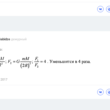
Цветков Л. А.
Психология
Отношения,
Любовь,
Красота,
Во
ПОКАЗАТЬ ВСЕ
Sabidze
дежурный
о:
 2017