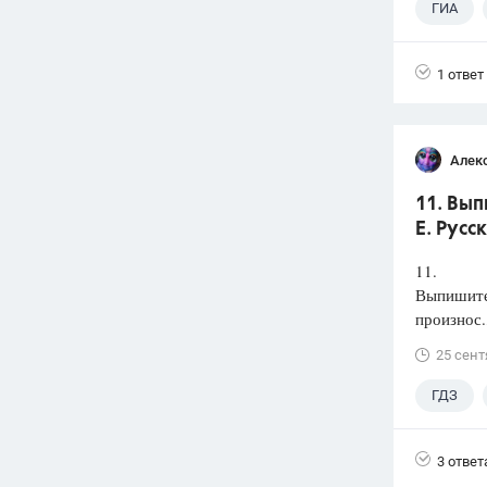
ГИА
1 ответ
Алек
11. Вып
Е. Русс
11.
Выпишите 
произнос.
25 сент
ГДЗ
3 ответ