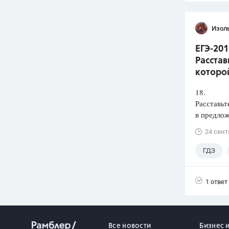
Изол
ЕГЭ-201
Расстав
которой
18.
Расставьт
в предлож
24 сент
ГДЗ
1 ответ
Все новости
Бизнес 