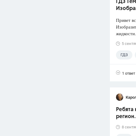
ГДЗ Тем
Изобра
Привет вс
Изобразит
жидкости.
5 сентя
ГДЗ
1 ответ
Каро
Ребята 
регион.
8 сентя