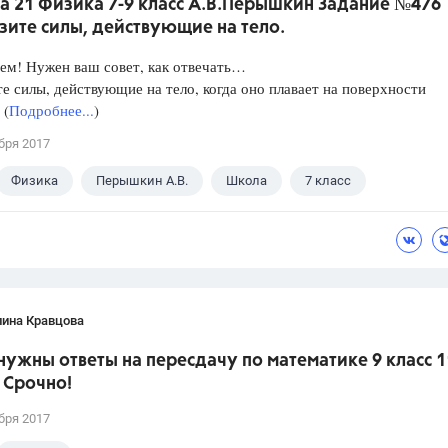
а 21 Физика 7-9 класс А.В.Перышкин Задание №476
зите силы, действующие на тело.
ем! Нужен ваш совет, как отвечать…
е силы, действующие на тело, когда оно плавает на поверхности
 (
Подробнее...
)
бря 2017
Физика
Перышкин А.В.
Школа
7 класс
лина Кравцова
нужны ответы на пересдачу по математике 9 класс 1
 Срочно!
бря 2017