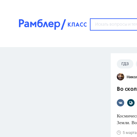
?
ГДЗ
Популярные тем
Нико
ГДЗ
67571
ответ
Во скол
ЕГЭ
3273
ответа
ОГЭ
Космическ
3460
ответов
Земли. Во
ФИПИ
5 марта
30
ответов