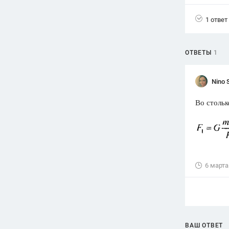
Вузы
1 ответ
1752
ответа
Олимпиады
ОТВЕТЫ
1
82
ответа
Spotlight
Nino 
1551
ответ
Во стольк
ГИА
280
ответов
6 марта
ВАШ ОТВЕТ