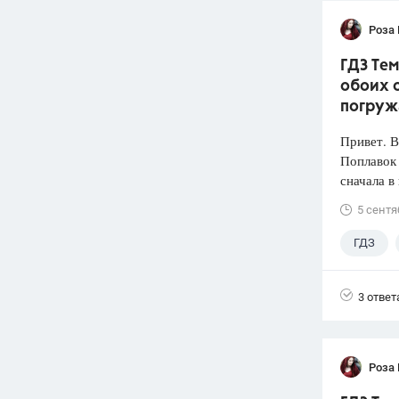
Роза
ГДЗ Тем
обоих с
погруж
Привет. 
Поплавок
сначала в
5 сентя
ГДЗ
3 ответ
Роза