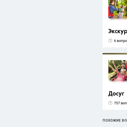
Экску
6 вопр
Досуг
757 во
ПОХОЖИЕ В