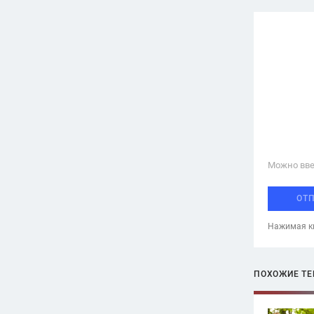
Можно вве
ОТ
Нажимая кн
ПОХОЖИЕ Т