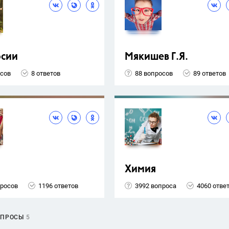
рсии
Мякишев Г.Я.
осов
8 ответов
88 вопросов
89 ответов
Химия
просов
1196 ответов
3992 вопроса
4060 отве
ОПРОСЫ
5