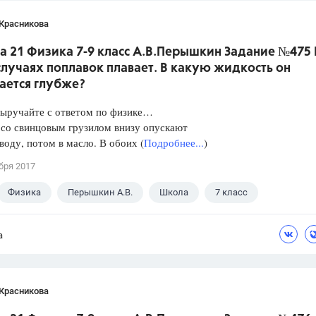
 Красникова
а 21 Физика 7-9 класс А.В.Перышкин Задание №475 
лучаях поплавок плавает. В какую жидкость он
ается глубже?
Выручайте с ответом по физике…
 со свинцовым грузилом внизу опускают
 воду, потом в масло. В обоих (
Подробнее...
)
бря 2017
Физика
Перышкин А.В.
Школа
7 класс
а
 Красникова