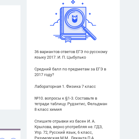
36 вариантов ответов ЕГЭ по русскому
языку 2017. И. П. Цыбулько
Средний балл по предметам за ЕГЭ в
2017 году?
Лабораторная 1. Физика 7 класс
№10. вопросы к §1-3. Составьте в
тетради таблицу. Рудзитис, Фельдман
8 класс химия
Спишите отрывки из басен И. А.
Крылова, верно употребляя не. ГДЗ,
Упр. 72, Русский язык, 6 класс,
Разумовская М.М., Леканта П.А.