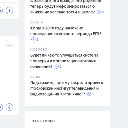
Объясните, это правда, что родители
теперь будут информироваться о
3
снижении успеваемости в школе?
ШКОЛА
спитание
Когда в 2018 году намечено
проведение основного периода ЕГЭ?
2
НОВОСТИ
Будет ли как-то улучшаться система
проверки и организации итоговых
2
сочинений?
ВУЗЫ
Подскажите, почему закрыли прием в
Московский институт телевидения и
1
радиовещания "Останкино"?
ЧАСТО ИЩУТ