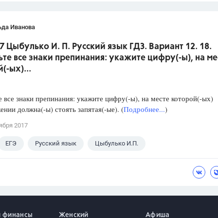
ьда Иванова
7 Цыбулько И. П. Русский язык ГДЗ. Вариант 12. 18.
ьте все знаки препинания: укажите цифру(-ы), на ме
(-ых)...
е все знаки препинания: укажите цифру(-ы), на месте которой(-ых)
ении должна(-ы) стоять запятая(-ые). (
Подробнее...
)
ября 2017
ЕГЭ
Русский язык
Цыбулько И.П.
и финансы
Женский
Афиша