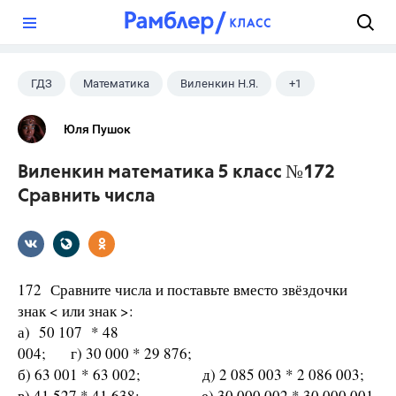
?
ГДЗ
Математика
Виленкин Н.Я.
+1
5 класс
Юля Пушок
Виленкин математика 5 класс №172
Сравнить числа
172 Сравните числа и поставьте вместо звёздочки
знак < или знак >:
а) 50 107 * 48
004; г) 30 000 * 29 876;
б) 63 001 * 63 002; д) 2 085 003 * 2 086 003;
в) 41 527 * 41 638; е) 30 000 002 * 30 000 001.