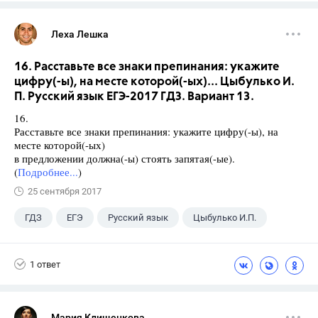
Леха Лешка
16. Расставьте все знаки препинания: укажите
цифру(-ы), на месте которой(-ых)... Цыбулько И.
П. Русский язык ЕГЭ-2017 ГДЗ. Вариант 13.
16.
Расставьте все знаки препинания: укажите цифру(-ы), на
месте которой(-ых)
в предложении должна(-ы) стоять запятая(-ые).
(
Подробнее...
)
25 сентября 2017
ГДЗ
ЕГЭ
Русский язык
Цыбулько И.П.
1 ответ
Мария Клищенкова