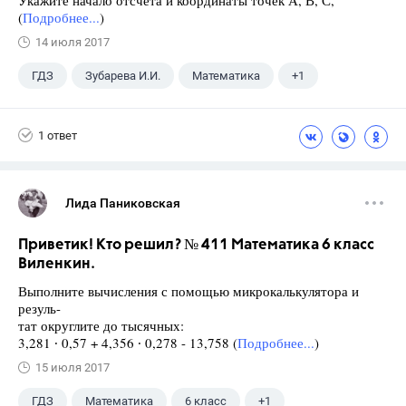
Укажите начало отсчёта и координаты точек А, В, С,
(
Подробнее...
)
14 июля 2017
ГДЗ
Зубарева И.И.
Математика
+1
5 класс
1 ответ
Лида Паниковская
Приветик! Кто решил? № 411 Математика 6 класс
Виленкин.
Выполните вычисления с помощью микрокалькулятора и
резуль-
тат округлите до тысячных:
3,281 ∙ 0,57 + 4,356 ∙ 0,278 - 13,758 (
Подробнее...
)
15 июля 2017
ГДЗ
Математика
6 класс
+1