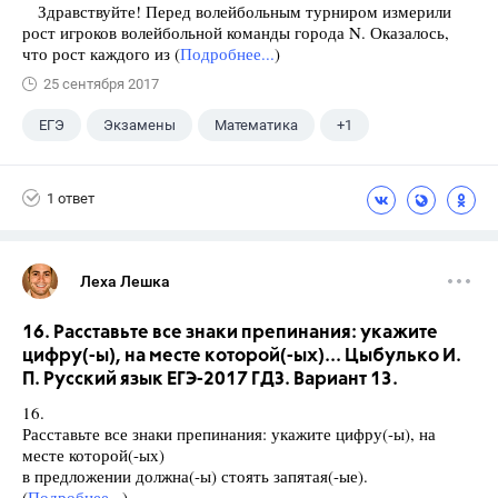
Здравствуйте! Перед волейбольным турниром измерили
рост игроков волейбольной команды города N. Оказалось,
что рост каждого из (
Подробнее...
)
25 сентября 2017
ЕГЭ
Экзамены
Математика
+1
Ященко И.В.
1 ответ
Леха Лешка
16. Расставьте все знаки препинания: укажите
цифру(-ы), на месте которой(-ых)... Цыбулько И.
П. Русский язык ЕГЭ-2017 ГДЗ. Вариант 13.
16.
Расставьте все знаки препинания: укажите цифру(-ы), на
месте которой(-ых)
в предложении должна(-ы) стоять запятая(-ые).
(
Подробнее...
)