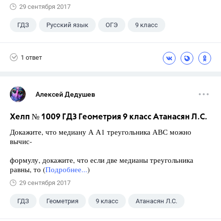
29 сентября 2017
ГДЗ
Русский язык
ОГЭ
9 класс
+1
Васильевых И.П.
1 ответ
Алексей Дедушев
Хелп № 1009 ГДЗ Геометрия 9 класс Атанасян Л.С.
Докажите, что медиану А А1 треугольника АВС можно
вычис-
формулу, докажите, что если две медианы треугольника
равны, то (
Подробнее...
)
29 сентября 2017
ГДЗ
Геометрия
9 класс
Атанасян Л.С.