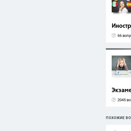
Иност
66 воп
Экзам
2045 в
ПОХОЖИЕ В