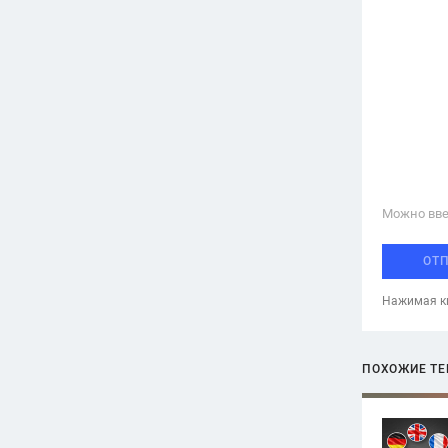
Можно вве
ОТ
Нажимая кн
ПОХОЖИЕ Т