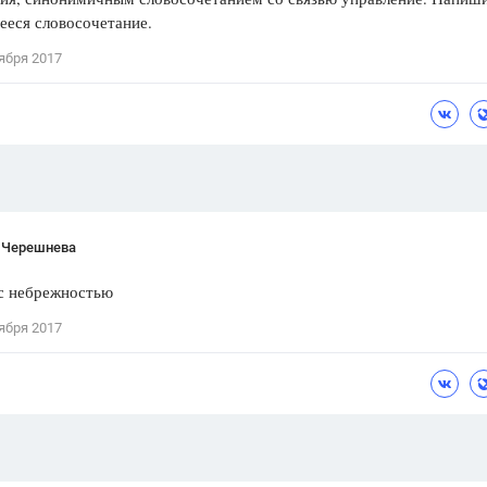
ееся словосочетание.
Цветков Л. А.
ября 2017
Психология
Отношения,
Любовь,
Красота,
Во
ПОКАЗАТЬ ВСЕ
 Черешнева
 с небрежностью
ября 2017