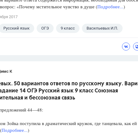
 вопрос: «Почему мстительное чувство в душе (
Подробнее...
)
ября 2017
Русский язык
ОГЭ
9 класс
Васильевых И.П.
фимс К
вых. 50 вариантов ответов по русскому языку. Вари
Задание 14 ОГЭ Русский язык 9 класс Союзная
тельная и бессоюзная связь
редложений 44—48:
 Зойка поступила в драматический кружок, где танцевала, как ей
(
Подробнее...
)