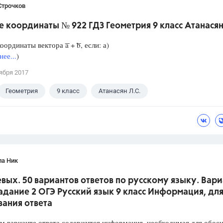
Строчков
 координаты № 922 ГДЗ Геометрия 9 класс Атанасян
ординаты вектора ͞a + ͞b, если: а)
ее...
)
ября 2017
Геометрия
9 класс
Атанасян Л.С.
ла Ник
вых. 50 вариантов ответов по русскому языку. Вари
Задание 2 ОГЭ Русский язык 9 класс Информация, дл
вания ответа
варианте ответа содержится информация, необходимая для обос