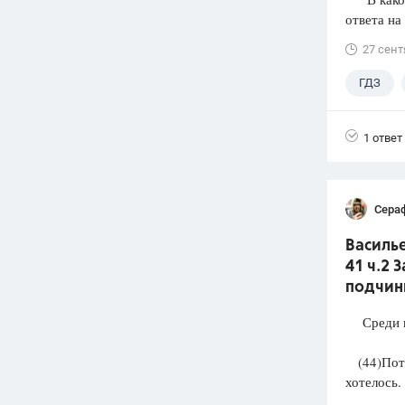
ответа на
27 сент
ГДЗ
1 ответ
Сера
Василье
41 ч.2 
подчини
Среди п
(44)Потом
хотелось. 