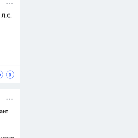
 Л.С.
ант
я
нования