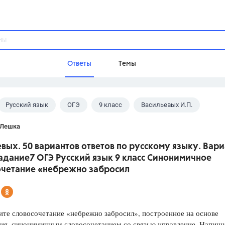
Ответы
Темы
Русский язык
ОГЭ
9 класс
Васильевых И.П.
ы
Домашнее задание
Русский язык,
Химия,
Геометрия,
 Лешка
Обществознание,
Физика
вых. 50 вариантов ответов по русскому языку. Вари
Школа
Задание7 ОГЭ Русский язык 9 класс Синонимичное
9 класс,
8 класс,
11 класс,
10 клас
очетание «небрежно забросил
6 класс,
4 класс,
5 класс,
1 класс,
Учебники
 словосочетание «небрежно забросил», построенное на основе
Разумовская М.М.,
Габриелян О.С
ия, синонимичным словосочетанием со связью управление. Напиш
Рудзитис Г.Е.,
Цыбулько И.П.,
Атан