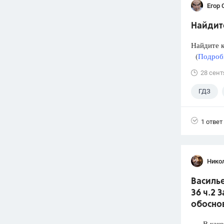
Егор 
Найдите
Найдите ко
(
Подробн
28 сент
ГДЗ
1 ответ
Нико
Василье
36 ч.2 
обосно
В каком 