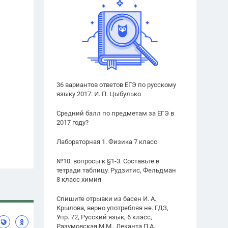
36 вариантов ответов ЕГЭ по русскому
языку 2017. И. П. Цыбулько
Средний балл по предметам за ЕГЭ в
2017 году?
Лабораторная 1. Физика 7 класс
№10. вопросы к §1-3. Составьте в
тетради таблицу. Рудзитис, Фельдман
8 класс химия
Спишите отрывки из басен И. А.
Крылова, верно употребляя не. ГДЗ,
Упр. 72, Русский язык, 6 класс,
Разумовская М.М., Леканта П.А.