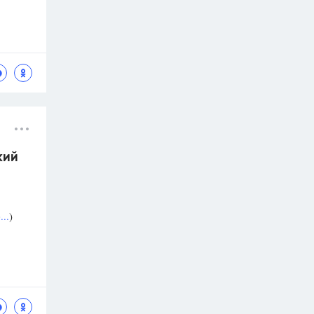
кий
..
)