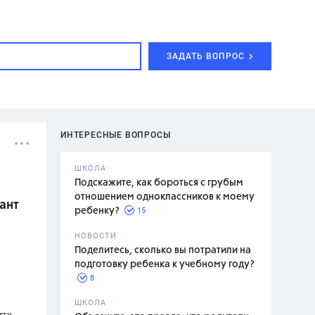
ЗАДАТЬ ВОПРОС
ИНТЕРЕСНЫЕ ВОПРОСЫ
ШКОЛА
Подскажите, как бороться с грубым
отношением одноклассников к моему
ант
15
ребенку?
с,
7 класс,
НОВОСТИ
2 класс
Поделитесь, сколько вы потратили на
подготовку ребенка к учебному году?
8
.,
ШКОЛА
ите
асян Л.С.,