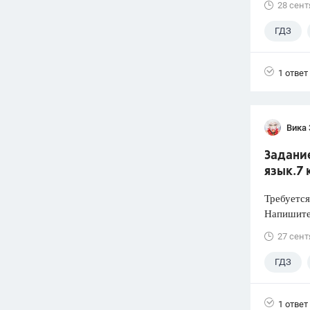
28 сент
ГДЗ
1 ответ
Вика
Задание
язык.7 
Требуется
Напишите
27 сент
ГДЗ
1 ответ