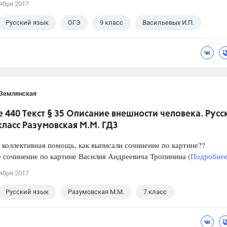
ября 2017
Русский язык
ОГЭ
9 класс
Васильевых И.П.
 Землянская
 440 Текст § 35 Описание внешности человека. Русс
класс Разумовская М.М. ГДЗ
 коллективная помощь, как выписали сочинение по картине??
 сочинение по картине Василия Андреевича Тропинина (
Подробнее.
ября 2017
Русский язык
Разумовская М.М.
7 класс