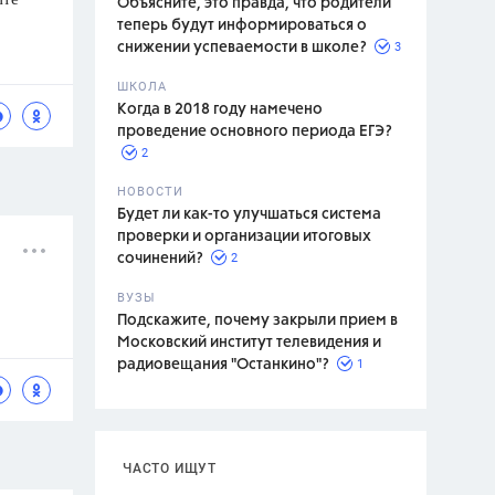
Объясните, это правда, что родители
теперь будут информироваться о
3
снижении успеваемости в школе?
ШКОЛА
спитание
Когда в 2018 году намечено
проведение основного периода ЕГЭ?
2
НОВОСТИ
Будет ли как-то улучшаться система
проверки и организации итоговых
2
сочинений?
ВУЗЫ
Подскажите, почему закрыли прием в
Московский институт телевидения и
1
радиовещания "Останкино"?
ЧАСТО ИЩУТ