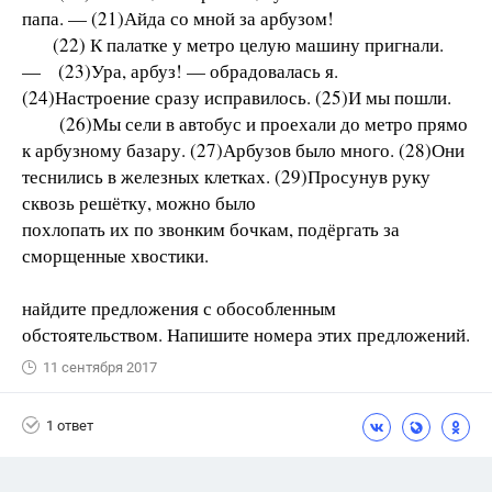
папа. — (21)Айда со мной за арбузом!
(22) К палатке у метро целую машину пригнали.
— (23)Ура, арбуз! — обрадовалась я.
(24)Настроение сразу исправилось. (25)И мы пошли.
(26)Мы сели в автобус и проехали до метро прямо
к арбузному базару. (27)Арбузов было много. (28)Они
теснились в железных клетках. (29)Просунув руку
сквозь решётку, можно было
похлопать их по звонким бочкам, подёргать за
сморщенные хвостики.
найдите предложения с обособленным
обстоятельством. Напишите номера этих предложений.
11 сентября 2017
1 ответ