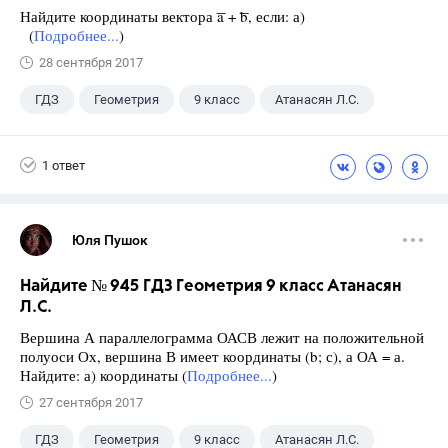
Найдите координаты вектора ͞a + ͞b, если: а)
(
Подробнее...
)
28 сентября 2017
ГДЗ
Геометрия
9 класс
Атанасян Л.С.
1 ответ
Юля Пушок
Найдите № 945 ГДЗ Геометрия 9 класс Атанасян
Л.С.
Вершина А параллелограмма ОАСВ лежит на положительной
полуоси Ох, вершина В имеет координаты (b; с), а ОА = а.
Найдите: а) координаты (
Подробнее...
)
27 сентября 2017
ГДЗ
Геометрия
9 класс
Атанасян Л.С.