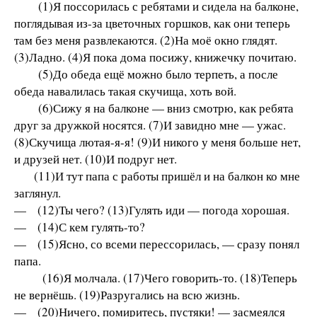
(1)Я поссорилась с ребятами и сидела на балконе,
поглядывая из-за цветочных горшков, как они теперь
там без меня развлекаются. (2)На моё окно глядят.
(3)Ладно. (4)Я пока дома посижу, книжечку почитаю.
(5)До обеда ещё можно было терпеть, а после
обеда навалилась такая скучища, хоть вой.
(6)Сижу я на балконе — вниз смотрю, как ребята
друг за дружкой носятся. (7)И завидно мне — ужас.
(8)Скучища лютая-я-я! (9)И никого у меня больше нет,
и друзей нет. (10)И подруг нет.
(11)И тут папа с работы пришёл и на балкон ко мне
заглянул.
— (12)Ты чего? (13)Гулять иди — погода хорошая.
— (14)С кем гулять-то?
— (15)Ясно, со всеми перессорилась, — сразу понял
папа.
(16)Я молчала. (17)Чего говорить-то. (18)Теперь
не вернёшь. (19)Разругались на всю жизнь.
— (20)Ничего, помиритесь, пустяки! — засмеялся